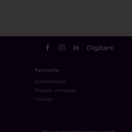
Partnerile
Sideettevõtjale
Ehitajale, arendajale
Tarnijale
Privaatsusteade
Küpsiste seaded