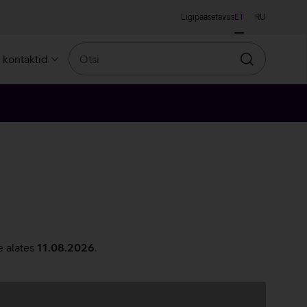
Ligipääsetavus
ET
RU
Otsi
a kontaktid
Otsin
e alates
11.08.2026
.