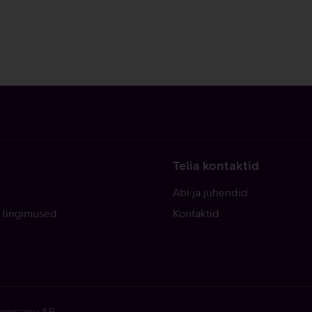
Telia kontaktid
Abi ja juhendid
 tingimused
Kontaktid
 Company AB