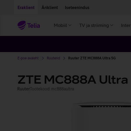
Liigu edasi põhisisu juurde
Ligipääsetavus
Eraklient
Äriklient
Iseteenindus
Mobiil
TV ja striiming
Inte
E-poe avaleht
Ruuterid
Ruuter ZTE MC888A Ultra 5G
ZTE MC888A Ultra
Ruuter
Tootekood: mc888aultra