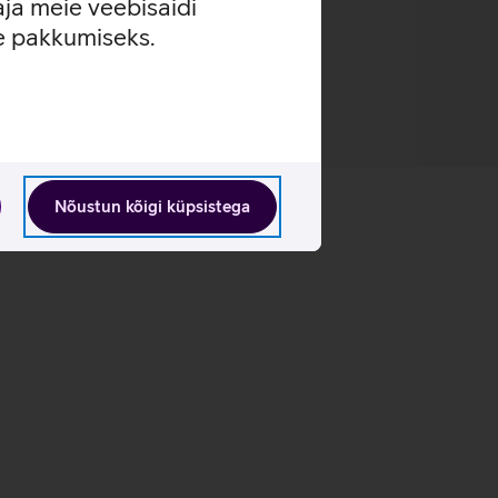
aja meie veebisaidi
se pakkumiseks.
Nõustun kõigi küpsistega