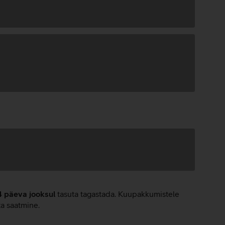
4 päeva jooksul
tasuta tagastada. Kuupakkumistele
ta saatmine.