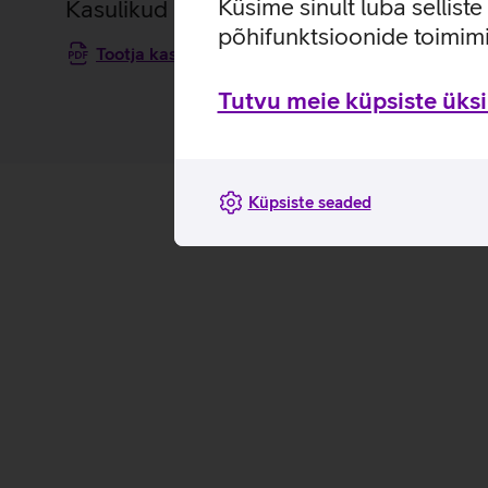
Küsime sinult luba sellist
Kasulikud lingid
põhifunktsioonide toimimi
Tootja kasutusjuhend ruuterile ZTE MC888A Ult
Tutvu meie küpsiste üksik
Küpsiste seaded