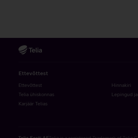
Ettevõttest
Ettevõttest
Hinnakiri
Telia ühiskonnas
Lepingud ja
Karjäär Telias
Telia Eesti AS
Telia is a registered Trademark of Telia