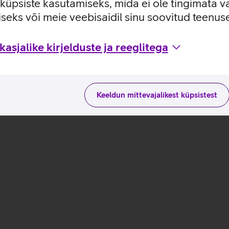
e küpsiste kasutamiseks, mida ei ole tingimata v
seks või meie veebisaidil sinu soovitud teenu
ra_EST
asjalike kirjelduste ja reeglitega
Keeldun mittevajalikest küpsistest