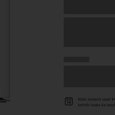
Andmete
laadimine
Kampaania
Andmete
pakkumised:
laadimine
Andmete
Kõiki tooteid saad
1
laadimine
kehtib lisaks ka tasu