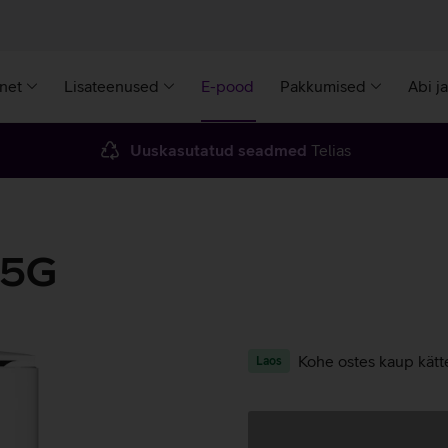
rnet
Lisateenused
E-pood
Pakkumised
Abi j
Uuskasutatud seadmed
Telias
 5G
Kohe ostes kaup kätt
Laos