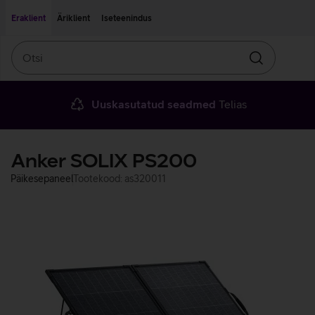
Liigu edasi põhisisu juurde
Ligipääsetavus
Eraklient
Äriklient
Iseteenindus
Otsi
Otsin
Uuskasutatud seadmed
Telias
Anker SOLIX PS200
Päikesepaneel
Tootekood: as320011