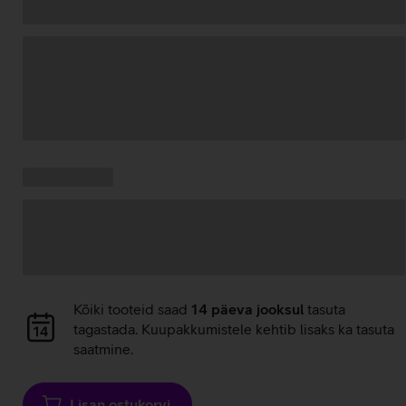
Andmete
laadimine
Kampaania
Andmete
pakkumised:
laadimine
Andmete
Kõiki tooteid saad
14 päeva jooksul
tasuta
laadimine
tagastada. Kuupakkumistele kehtib lisaks ka tasuta
saatmine.
Lisan ostukorvi