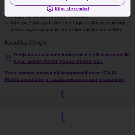
Kerge ja kokkupandav disain muudab paneeli lihtsasti
Küpsiste seaded
kaasaskantavaks ning kompaktselt voldituna on seda
mugav nii transportida kui hoiustada.
Kiire paigaldus ja fikseeritud tugialus lihtsustavad õige
kaldenurga saavutamist ilma täiendavate tarvikuteta.
Kasulikud lingid
Tootja kasutusjuhend kahepoolsele päikesepaneelile
Anker SOLIX PS100_PS200_PS400_EST
Tutvu kaasaskantava päikesepaneeli Anker SOLIX
PS200 omaduste ja kasutusviisidega tootja kodulehel