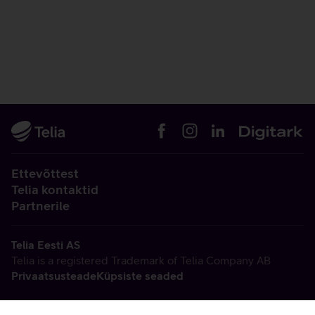
Ettevõttest
Telia kontaktid
Partnerile
Telia Eesti AS
Telia is a registered Trademark of Telia Company AB
Privaatsusteade
Küpsiste seaded