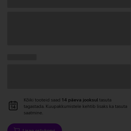
Andmete
laadimine
Kampaania
Andmete
pakkumised:
laadimine
Andmete
Kõiki tooteid saad
14 päeva jooksul
tasuta
laadimine
tagastada. Kuupakkumistele kehtib lisaks ka tasuta
saatmine.
Lisan ostukorvi