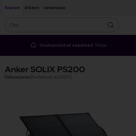
Liigu edasi põhisisu juurde
Ligipääsetavus
Eraklient
Äriklient
Iseteenindus
Otsi
Otsin
Uuskasutatud seadmed
Telias
Anker SOLIX PS200
Päikesepaneel
Tootekood: as320011