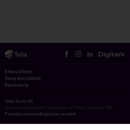
Ettevõttest
Telia kontaktid
Partnerile
Telia Eesti AS
Telia is a registered Trademark of Telia Company AB
Privaatsusteade
Küpsiste seaded