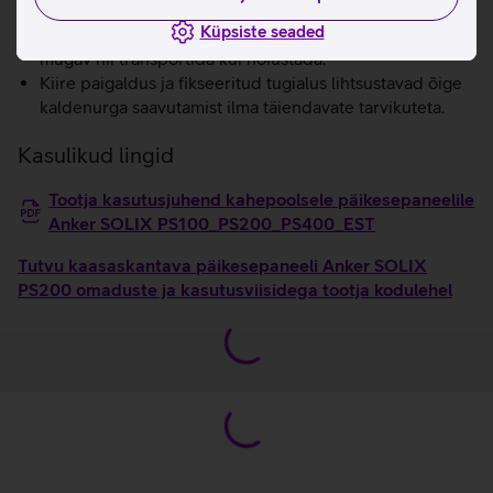
Kerge ja kokkupandav disain muudab paneeli lihtsasti
Küpsiste seaded
kaasaskantavaks ning kompaktselt voldituna on seda
mugav nii transportida kui hoiustada.
Kiire paigaldus ja fikseeritud tugialus lihtsustavad õige
kaldenurga saavutamist ilma täiendavate tarvikuteta.
Kasulikud lingid
Tootja kasutusjuhend kahepoolsele päikesepaneelile
Anker SOLIX PS100_PS200_PS400_EST
Tutvu kaasaskantava päikesepaneeli Anker SOLIX
PS200 omaduste ja kasutusviisidega tootja kodulehel