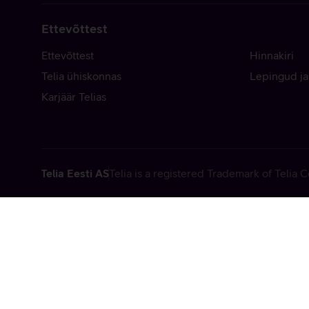
Ettevõttest
Ettevõttest
Hinnakiri
Telia ühiskonnas
Lepingud ja
Karjäär Telias
Telia Eesti AS
Telia is a registered Trademark of Telia