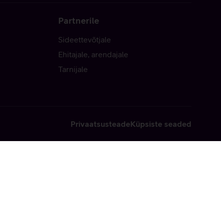
Partnerile
Sideettevõtjale
Ehitajale, arendajale
Tarnijale
Privaatsusteade
Küpsiste seaded