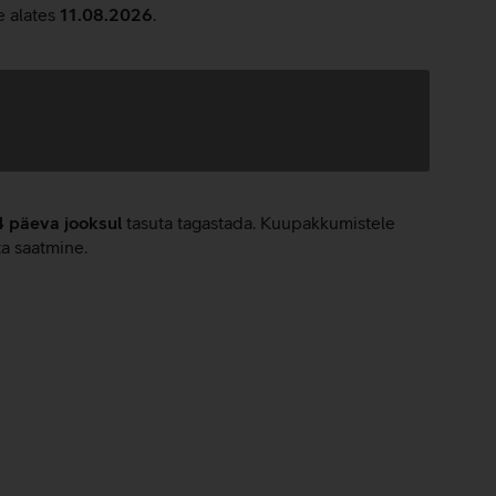
e alates
11.08.2026
.
4 päeva jooksul
tasuta tagastada. Kuupakkumistele
ta saatmine.