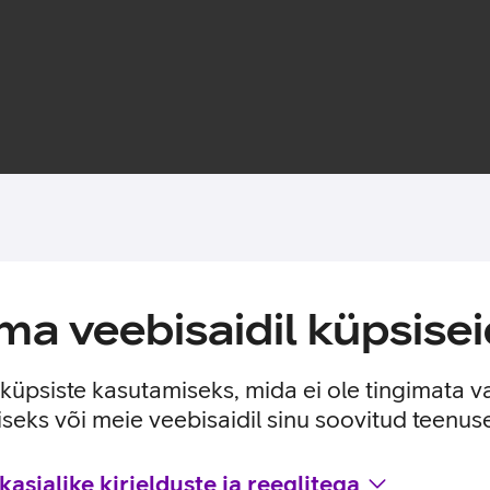
Toote saadavus
a veebisaidil küpsisei
 60 W ja sünkroonida andmeid. Kaabel on valmistatud vedelast si
e küpsiste kasutamiseks, mida ei ole tingimata v
seks või meie veebisaidil sinu soovitud teenu
asjalike kirjelduste ja reeglitega