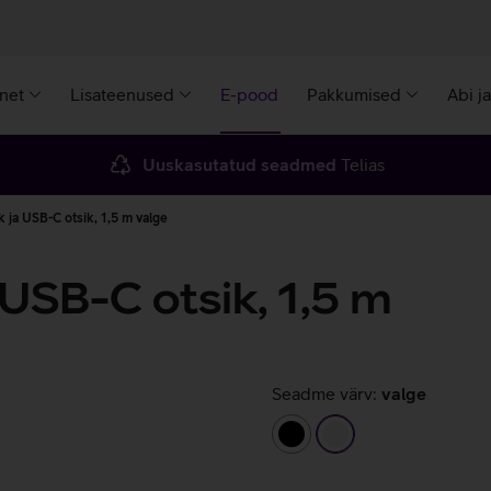
rnet
Lisateenused
E-pood
Pakkumised
Abi j
Uuskasutatud seadmed
Telias
 ja USB-C otsik, 1,5 m valge
 USB-C otsik, 1,5 m
Seadme värv:
valge
must
valge