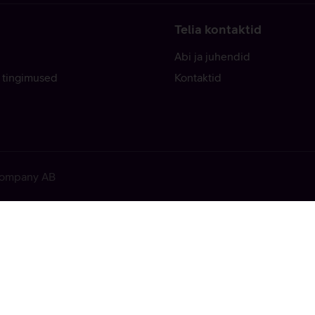
Telia kontaktid
Abi ja juhendid
 tingimused
Kontaktid
 Company AB