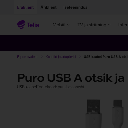
Liigu edasi põhisisu juurde
Ligipääsetavus
Eraklient
Äriklient
Iseteenindus
Mobiil
TV ja striiming
Inte
E-poe avaleht
Kaablid ja adapterid
USB kaabel Puro USB A otsik
Puro USB A otsik ja
USB kaabel
Tootekood: puusbciconwhi