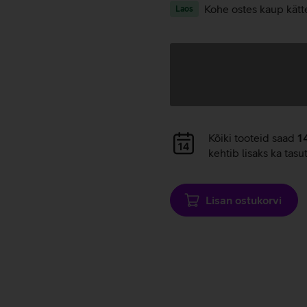
Kohe ostes kaup kätt
Laos
Andmete
laadimine
Andmete
Kõiki tooteid saad
1
laadimine
kehtib lisaks ka tasu
Lisan ostukorvi