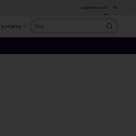
Ligipääsetavus
ET
RU
Otsi
a kontaktid
Otsin