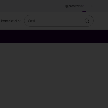
Ligipääsetavus
ET
RU
Otsi
a kontaktid
Otsin