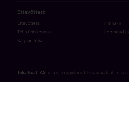
Ettevõttest
Ettevõttest
Hinnakiri
Telia ühiskonnas
Lepingud ja
Karjäär Telias
Telia Eesti AS
Telia is a registered Trademark of Telia