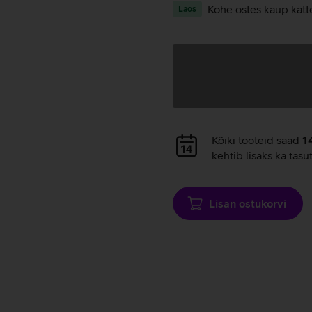
Kohe ostes kaup kätt
Laos
Andmete
laadimine
Andmete
Kõiki tooteid saad
1
laadimine
kehtib lisaks ka tasu
Lisan ostukorvi