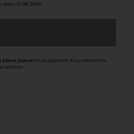
e alates
11.08.2026
.
4 päeva jooksul
tasuta tagastada. Kuupakkumistele
ta saatmine.