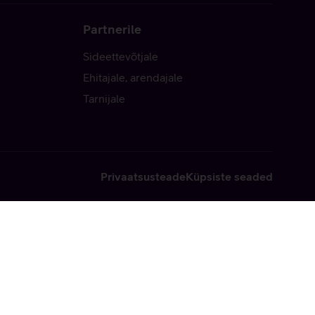
Partnerile
Sideettevõtjale
Ehitajale, arendajale
Tarnijale
Privaatsusteade
Küpsiste seaded