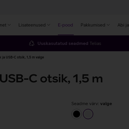
rnet
Lisateenused
E-pood
Pakkumised
Abi j
Uuskasutatud seadmed
Telias
 ja USB-C otsik, 1,5 m valge
 USB-C otsik, 1,5 m
Seadme värv:
valge
must
valge