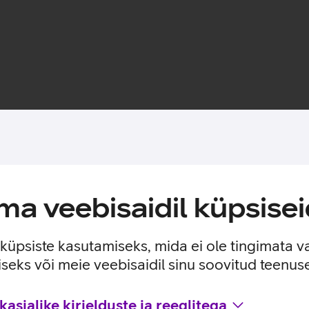
Toote saadavus
a veebisaidil küpsisei
 60 W ja sünkroonida andmeid. Kaabel on valmistatud vedelast si
e küpsiste kasutamiseks, mida ei ole tingimata v
seks või meie veebisaidil sinu soovitud teenu
asjalike kirjelduste ja reeglitega