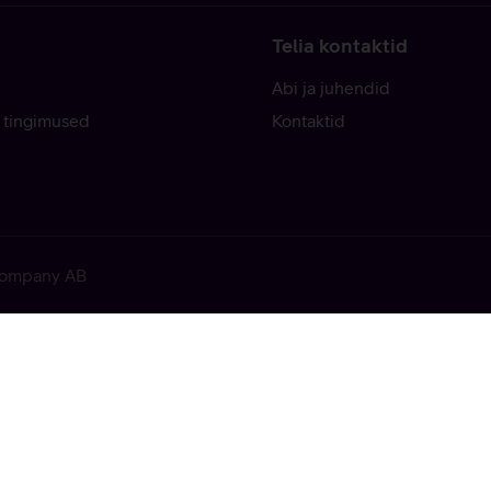
Telia kontaktid
Abi ja juhendid
 tingimused
Kontaktid
 Company AB