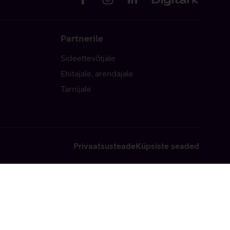
Partnerile
Sideettevõtjale
Ehitajale, arendajale
Tarnijale
Privaatsusteade
Küpsiste seaded