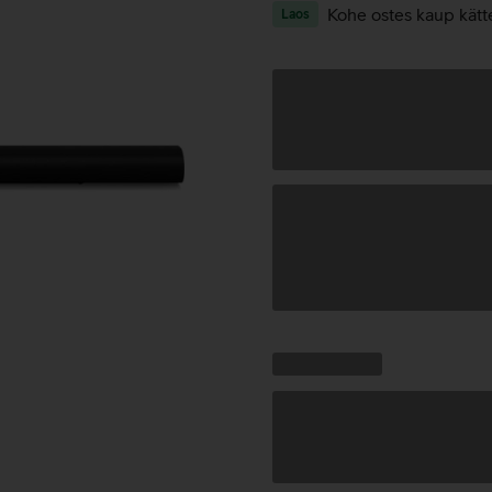
Kohe ostes kaup kätt
Laos
Andmete
laadimine
Kampaania
Andmete
pakkumised:
laadimine