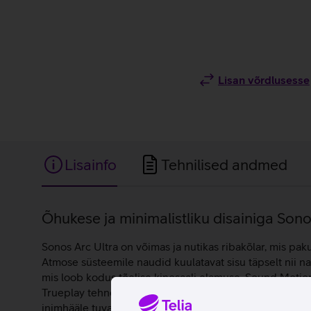
Lisan võrdlusesse
Lisainfo
Tehnilised andmed
Lisainfo
Õhukese ja minimalistliku disainiga Son
Sonos Arc Ultra on võimas ja nutikas ribakõlar, mis pa
Atmose süsteemile naudid kuulatavat sisu täpselt nii n
mis loob kodus tõelise kinosaali elamuse. Sound Moti
Trueplay tehnoloogia kohandab heli vastavalt ruumi aku
inimhääle tuvastamiseks, et muuta dialoogid selgemaks j