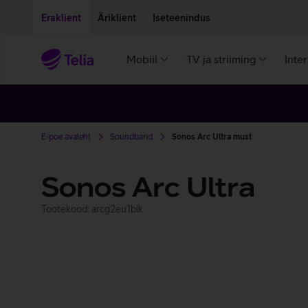
Liigu edasi põhisisu juurde
Ligipääsetavus
Eraklient
Äriklient
Iseteenindus
Mobiil
TV ja striiming
Inte
E-poe avaleht
Soundbarid
Sonos Arc Ultra must
Sonos Arc Ultra
Tootekood: arcg2eu1blk