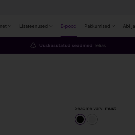
rnet
Lisateenused
E-pood
Pakkumised
Abi j
Uuskasutatud seadmed
Telias
Seadme värv:
must
must
valge