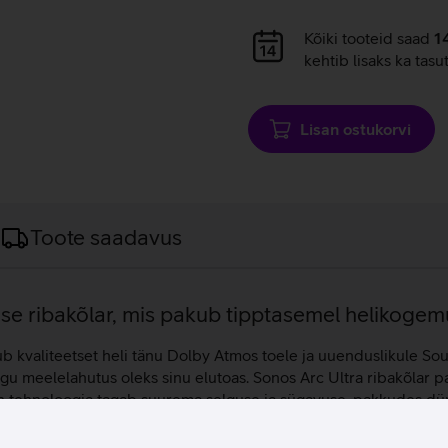
Andmete
Kõiki tooteid saad
1
laadimine
kehtib lisaks ka tasu
Lisan ostukorvi
Toote saadavus
ose ribakõlar, mis pakub tipptasemel helikogem
kub kvaliteetset heli tänu Dolby Atmos toele ja uuenduslikule S
agu meelelahutus oleks sinu elutoas. Sonos Arc Ultra ribakõlar p
on tehnoloogia tagab suurema selguse ja sügavuse, pakkudes d
stikale, et pakkuda parimat võimalikku helikvaliteeti. Speech E
a arusaadavamaks. Hilisõhtul ja öösel on võimalik sisse lülitada