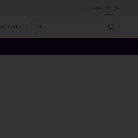
Ligipääsetavus
ET
RU
Otsi
a kontaktid
Otsin