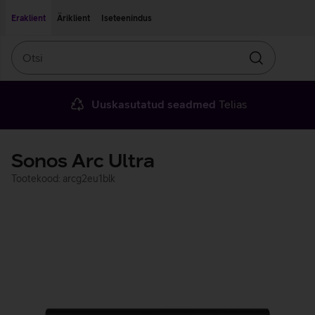
Liigu edasi põhisisu juurde
Ligipääsetavus
Eraklient
Äriklient
Iseteenindus
Otsi
Otsin
Uuskasutatud seadmed
Telias
Sonos Arc Ultra
Tootekood: arcg2eu1blk