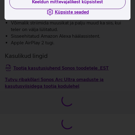
Keeldun mittevajalikest küpsistest
Lülitades Sonose rakenduses sisse Speech
Enhancement funktsiooni, saab kätte veelgi selgema
Küpsiste seaded
heli, et kuuleksid ka seda, kui näitlejad filmis sosistavad.
Võimalik striimida muusikat ja palju muud ka siis, kui
teler on välja lülitatud.
Sisseehitatud Amazon Alexa häälassistent.
Apple AirPlay 2 tugi.
Kasulikud lingid
Tootja kasutusjuhend Sonos toodetele_EST
Tutvu ribakõlari Sonos Arc Ultra omaduste ja
kasutusviisidega tootja kodulehel