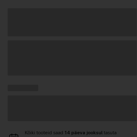
Andmete
laadimine
Kampaania
Andmete
pakkumised:
laadimine
Andmete
Kõiki tooteid saad
14 päeva jooksul
tasuta