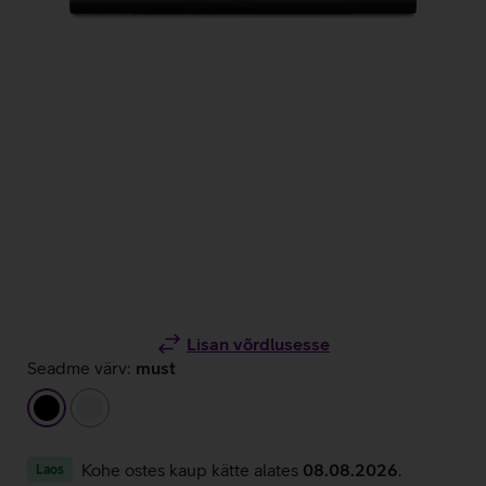
Lisan võrdlusesse
Seadme värv:
must
must
valge
Kohe ostes kaup kätte alates
08.08.2026
.
Laos