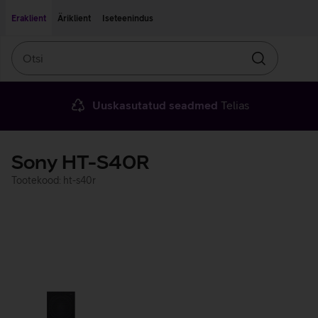
Liigu edasi põhisisu juurde
Ligipääsetavus
Eraklient
Äriklient
Iseteenindus
Otsi
Otsin
Uuskasutatud seadmed
Telias
Sony HT-S40R
Tootekood: ht-s40r