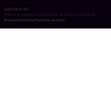
Telia Eesti AS
Telia is a registered Trademark of Telia Company AB
Privaatsusteade
Küpsiste seaded
Vabandame, tekkis
tehniline viga