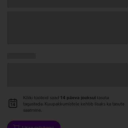
Andmete
laadimine
Kampaania
Andmete
pakkumised:
laadimine
Andmete
Kõiki tooteid saad
14 päeva jooksul
tasuta
laadimine
tagastada. Kuupakkumistele kehtib lisaks ka tasuta
saatmine.
Lisan ostukorvi