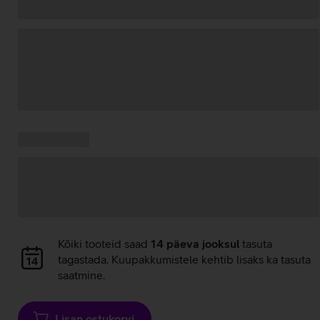
Andmete
laadimine
Kampaania
Andmete
pakkumised:
laadimine
Andmete
Kõiki tooteid saad
14 päeva jooksul
tasuta
laadimine
tagastada. Kuupakkumistele kehtib lisaks ka tasuta
saatmine.
Lisan ostukorvi