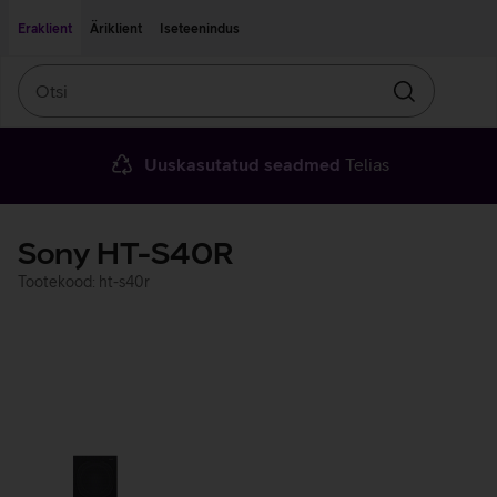
Liigu edasi põhisisu juurde
Ligipääsetavus
Eraklient
Äriklient
Iseteenindus
Otsi
Otsin
Uuskasutatud seadmed
Telias
Sony HT-S40R
Tootekood: ht-s40r