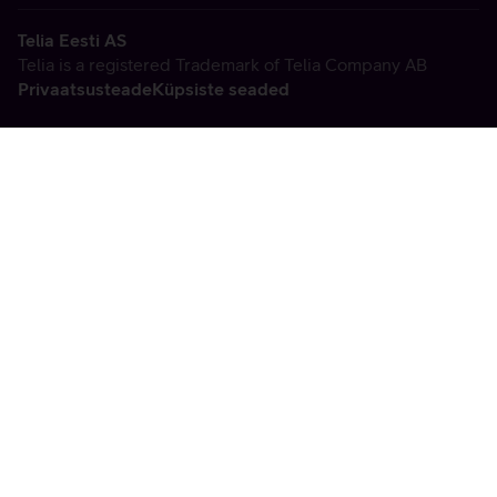
Telia Eesti AS
Telia is a registered Trademark of Telia Company AB
Privaatsusteade
Küpsiste seaded
Vabandame, tekkis
tehniline viga