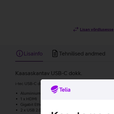
Lisan võrdlusesse
Lisainfo
Tehnilised andmed
Lisainfo
Kaasaskantav USB-C dokk.
i-tec USB-C dokk võimaldab kiirelt ja mugavalt oma ar
Alumiiniumist korpus.
1 x HDMI
Gigabit Ethernet RJ-45
2 x USB 2.0