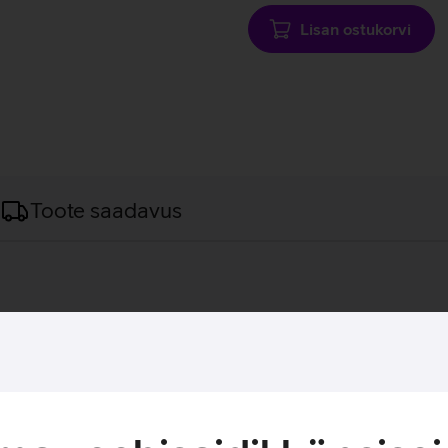
Lisan ostukorvi
Toote saadavus
vutiga erinevate lisaseadmete ühendamist. 100 W kiirlaadimine