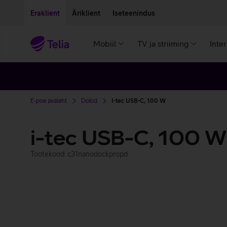
Liigu edasi põhisisu juurde
Ligipääsetavus
Eraklient
Äriklient
Iseteenindus
Mobiil
TV ja striiming
Inte
E-poe avaleht
Dokid
I-tec USB-C, 100 W
i-tec USB-C, 100 W
Tootekood: c31nanodockpropd