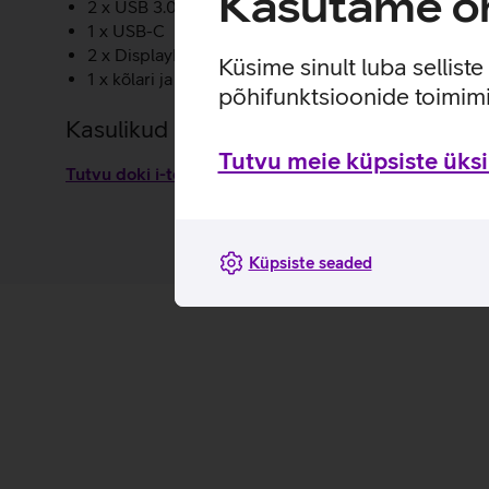
Kasutame om
2 x USB 3.0
1 x USB-C
2 x DisplayPort
Küsime sinult luba sellist
1 x kõlari ja mikrofoni ühine pesa
põhifunktsioonide toimimi
Kasulikud lingid
Tutvu meie küpsiste üksik
Tutvu doki i-tec USB-C omaduste ja kasutusviisidega
Küpsiste seaded