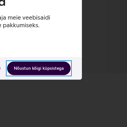
d
aja meie veebisaidi
se pakkumiseks.
Nõustun kõigi küpsistega