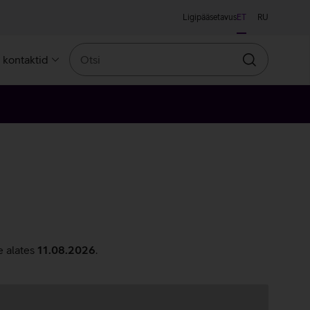
Ligipääsetavus
ET
RU
Otsi
a kontaktid
Otsin
e alates
11.08.2026
.