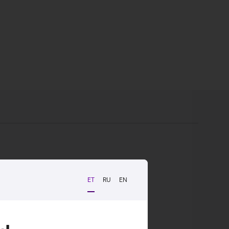
 ja tulevikukindel USB-C ühendus.
ET
RU
EN