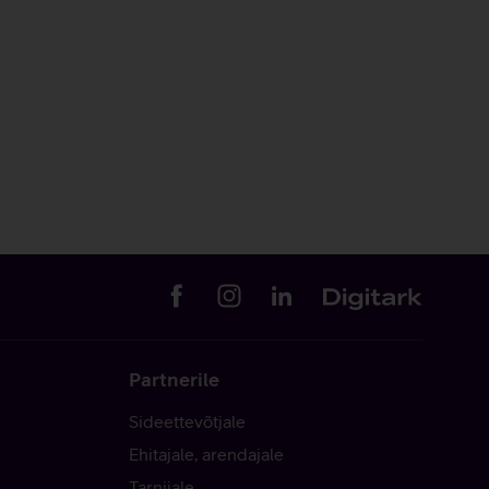
Partnerile
Sideettevõtjale
Ehitajale, arendajale
Tarnijale