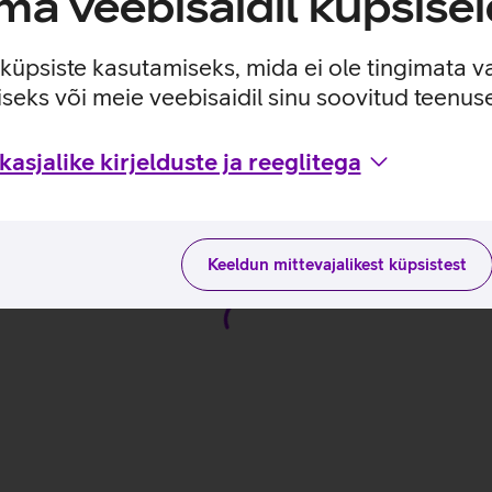
a veebisaidil küpsisei
e küpsiste kasutamiseks, mida ei ole tingimata v
seks või meie veebisaidil sinu soovitud teenu
asjalike kirjelduste ja reeglitega
 tootja kodulehel
Keeldun mittevajalikest küpsistest