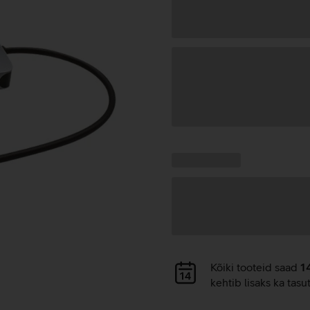
Andmete
laadimine
Kampaania
Andmete
pakkumised:
laadimine
Andmete
Kõiki tooteid saad
1
laadimine
kehtib lisaks ka tasu