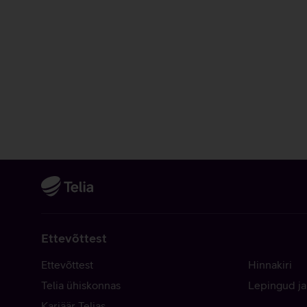
Ettevõttest
Ettevõttest
Hinnakiri
Telia ühiskonnas
Lepingud ja
Karjäär Telias