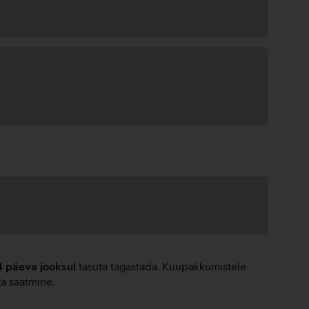
4 päeva jooksul
tasuta tagastada. Kuupakkumistele
ta saatmine.