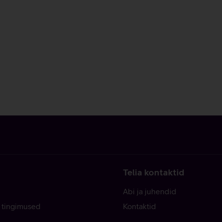
Telia kontaktid
Abi ja juhendid
 tingimused
Kontaktid