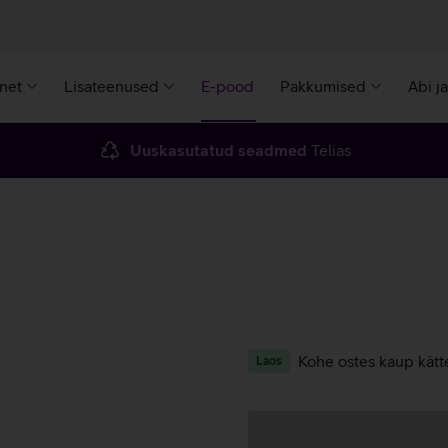
rnet
Lisateenused
E-pood
Pakkumised
Abi j
Uuskasutatud seadmed
Telias
Kohe ostes kaup kätt
Laos