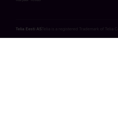
Telia Eesti AS
Telia is a registered Trademark of Telia
Vabandame, t
tehniline viga