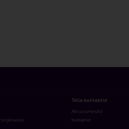
Telia kontaktid
Abi ja juhendid
 tingimused
Kontaktid