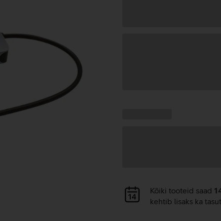
Andmete
laadimine
Kampaania
Andmete
pakkumised:
laadimine
Andmete
Kõiki tooteid saad
1
laadimine
kehtib lisaks ka tasu