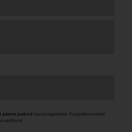
4 päeva jooksul
tasuta tagastada. Kuupakkumistele
ta saatmine.