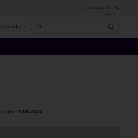
Ligipääsetavus
ET
RU
Otsi
a kontaktid
Otsin
e alates
11.08.2026
.