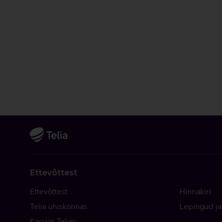
Ettevõttest
Ettevõttest
Hinnakiri
Telia ühiskonnas
Lepingud ja
Karjäär Telias