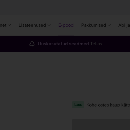
rnet
Lisateenused
E-pood
Pakkumised
Abi j
Uuskasutatud seadmed
Telias
Kohe ostes kaup kätt
Laos