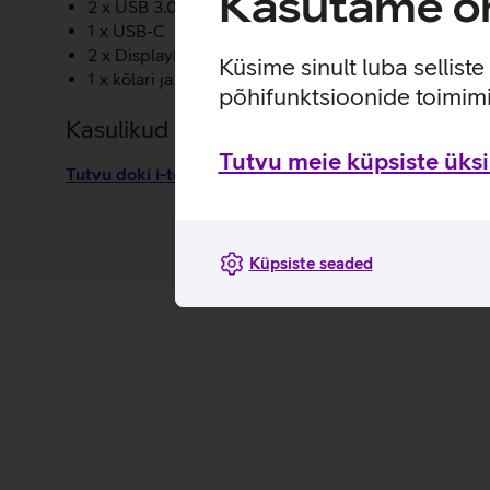
Kasutame om
2 x USB 3.0
1 x USB-C
2 x DisplayPort
Küsime sinult luba sellist
1 x kõlari ja mikrofoni ühine pesa
põhifunktsioonide toimimi
Kasulikud lingid
Tutvu meie küpsiste üksik
Tutvu doki i-tec USB-C omaduste ja kasutusviisidega
Küpsiste seaded