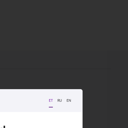
 ja tulevikukindel USB-C ühendus.
ET
RU
EN