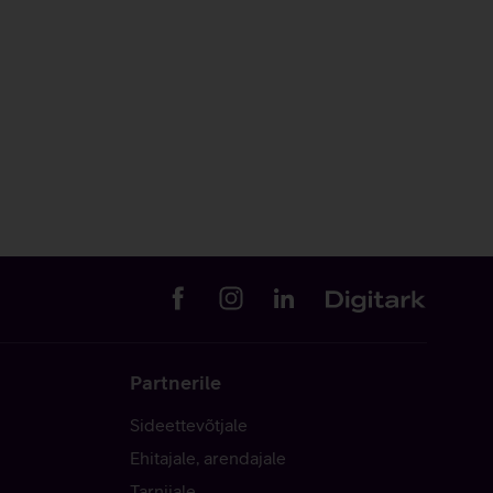
Partnerile
Sideettevõtjale
Ehitajale, arendajale
Tarnijale