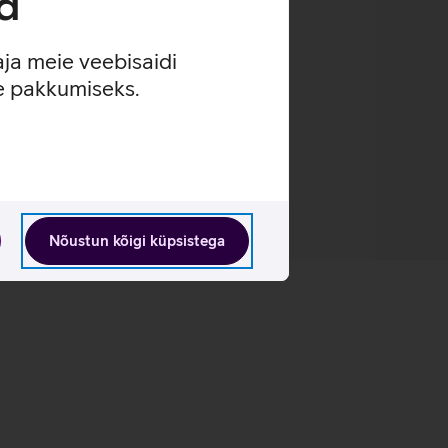
d
aja meie veebisaidi
se pakkumiseks.
Nõustun kõigi küpsistega