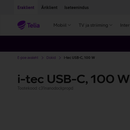
Liigu edasi põhisisu juurde
Ligipääsetavus
Eraklient
Äriklient
Iseteenindus
Mobiil
TV ja striiming
Inte
E-poe avaleht
Dokid
I-tec USB-C, 100 W
i-tec USB-C, 100 W
Tootekood: c31nanodockpropd