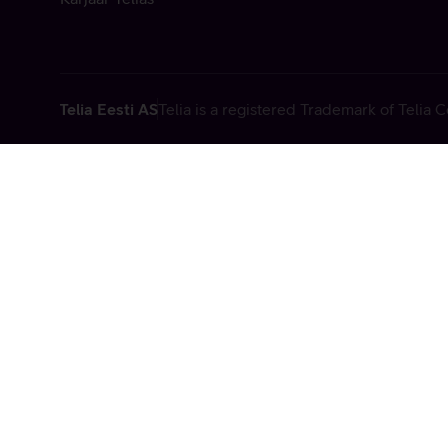
Telia Eesti AS
Telia is a registered Trademark of Telia
Vabandame, t
tehniline viga