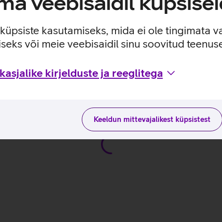
a veebisaidil küpsisei
e küpsiste kasutamiseks, mida ei ole tingimata v
seks või meie veebisaidil sinu soovitud teenu
asjalike kirjelduste ja reeglitega
 tootja kodulehel
Keeldun mittevajalikest küpsistest