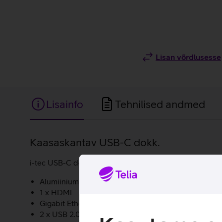
Lisan võrdlusesse
Lisainfo
Tehnilised andmed
Lisainfo
Kaasaskantav USB-C dokk.
i-tec USB-C dokk võimaldab kiirelt ja mugavalt oma ar
Alumiiniumist korpus.
1 x HDMI
Gigabit Ethernet RJ-45
2 x USB 2.0