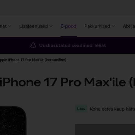
rnet
Lisateenused
E-pood
Pakkumised
Abi j
Uuskasutatud seadmed
Telias
pple iPhone 17 Pro Max'ile (keraamiline)
Phone 17 Pro Max'ile (
Kohe ostes kaup kätt
Laos