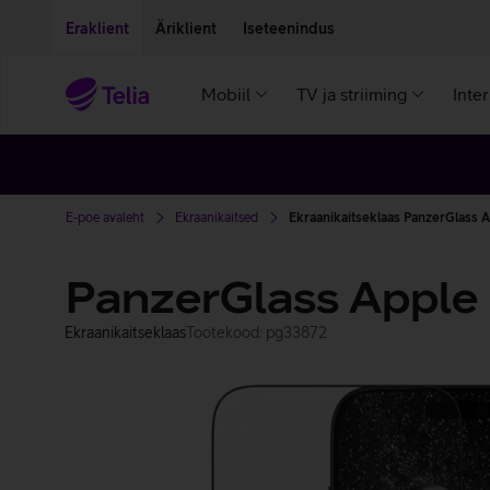
Liigu edasi põhisisu juurde
Ligipääsetavus
Eraklient
Äriklient
Iseteenindus
Mobiil
TV ja striiming
Inte
E-poe avaleht
Ekraanikaitsed
Ekraanikaitseklaas PanzerGlass A
PanzerGlass Apple i
Ekraanikaitseklaas
Tootekood: pg33872