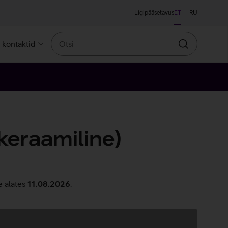
Ligipääsetavus
ET
RU
Otsi
a kontaktid
Otsin
keraamiline)
e alates
11.08.2026
.