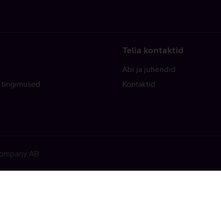
Telia kontaktid
Abi ja juhendid
 tingimused
Kontaktid
 Company AB