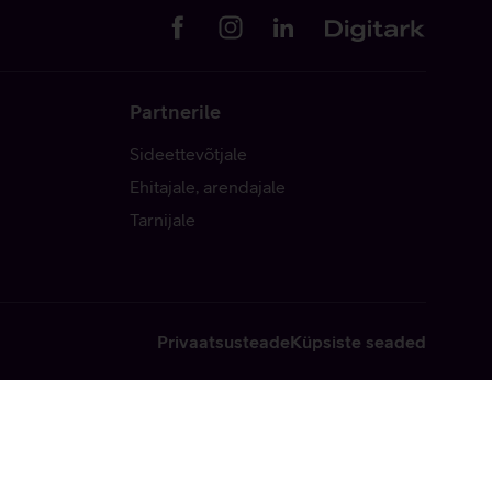
Partnerile
Sideettevõtjale
Ehitajale, arendajale
Tarnijale
Privaatsusteade
Küpsiste seaded