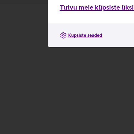
Tutvu meie küpsiste üksik
Küpsiste seaded