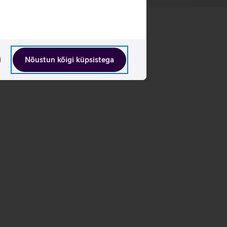
Nõustun kõigi küpsistega