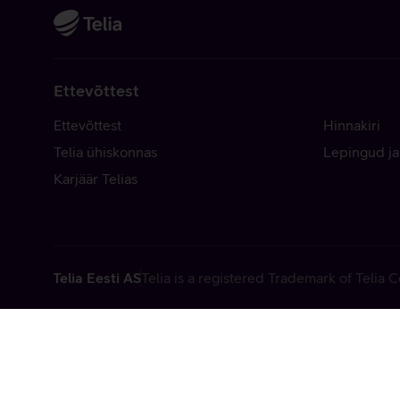
Ettevõttest
Ettevõttest
Hinnakiri
Telia ühiskonnas
Lepingud ja
Karjäär Telias
Telia Eesti AS
Telia is a registered Trademark of Telia