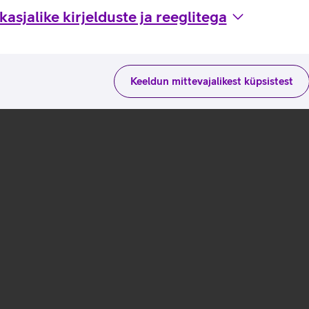
asjalike kirjelduste ja reeglitega
Keeldun mittevajalikest küpsistest