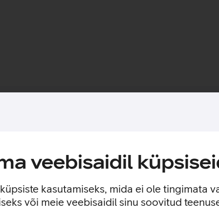
Toote saadavus
 seni turul olnud lahendused. Kaitseb ekraani kriimustuste ja p
a veebisaidil küpsisei
 tootmises.
asi paigalduse mugavamaks. Paigaldusraam on valmistatud 100%
e küpsiste kasutamiseks, mida ei ole tingimata v
seks või meie veebisaidil sinu soovitud teenu