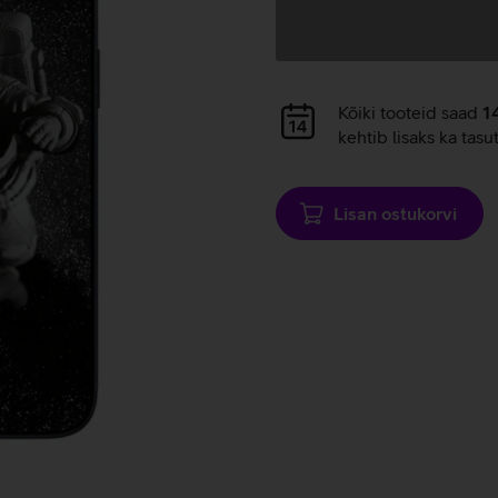
Andmete
laadimine
Andmete
Kõiki tooteid saad
1
laadimine
kehtib lisaks ka tasu
Lisan ostukorvi