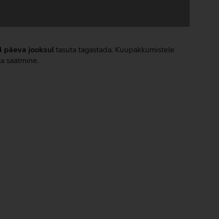
4 päeva jooksul
tasuta tagastada. Kuupakkumistele
ta saatmine.