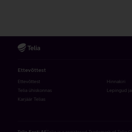
Ettevõttest
Ettevõttest
Hinnakiri
Telia ühiskonnas
Lepingud ja
Karjäär Telias
Telia Eesti AS
Telia is a registered Trademark of Telia