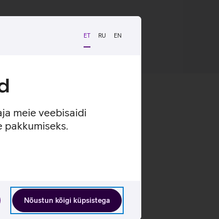
 taaskasutatud plastikust.
ET
RU
EN
d
aja meie veebisaidi
se pakkumiseks.
Nõustun kõigi küpsistega