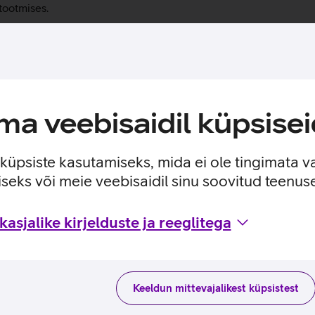
 tootmises.
asi paigalduse mugavamaks. Paigaldusraam on valmistatud 100%
a veebisaidil küpsisei
e küpsiste kasutamiseks, mida ei ole tingimata v
seks või meie veebisaidil sinu soovitud teenu
asjalike kirjelduste ja reeglitega
Keeldun mittevajalikest küpsistest