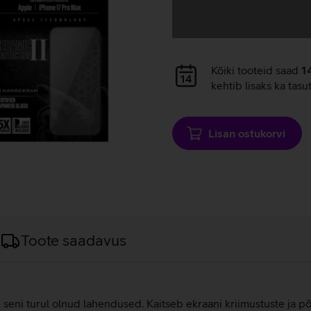
Andmete
laadimine
Andmete
Kõiki tooteid saad
1
laadimine
kehtib lisaks ka tasu
Lisan ostukorvi
Toote saadavus
 seni turul olnud lahendused. Kaitseb ekraani kriimustuste ja p