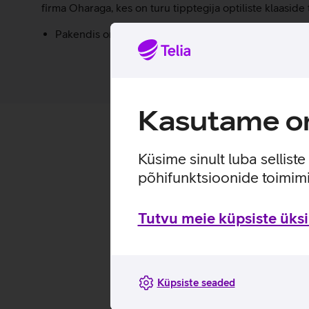
firma Oharaga, kes on turu tipptegija optiliste klaaside
Pakendis on kaasas raam, mis teeb koduse kaitsekla
Kasutame om
Küsime sinult luba sellist
põhifunktsioonide toimimi
Tutvu meie küpsiste üksik
Küpsiste seaded