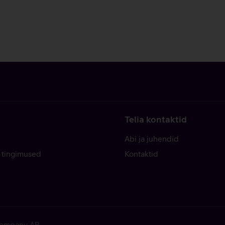
Telia kontaktid
Abi ja juhendid
 tingimused
Kontaktid
 Company AB