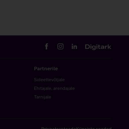
Partnerile
Sideettevõtjale
Ehitajale, arendajale
Tarnijale
Privaatsusteade
Küpsiste seaded