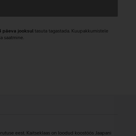
4 päeva jooksul
tasuta tagastada. Kuupakkumistele
ta saatmine.
õrutuse eest. Kaitseklaas on loodud koostöös Jaapani