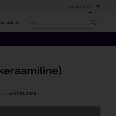
Ligipääsetavus
ET
RU
Otsi
a kontaktid
Otsin
keraamiline)
e alates
07.08.2026
.