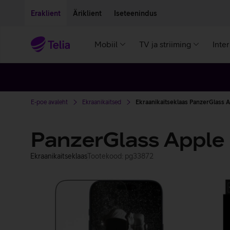
Liigu edasi põhisisu juurde
Ligipääsetavus
Eraklient
Äriklient
Iseteenindus
Mobiil
TV ja striiming
Inte
E-poe avaleht
Ekraanikaitsed
Ekraanikaitseklaas PanzerGlass A
PanzerGlass Apple i
Ekraanikaitseklaas
Tootekood: pg33872