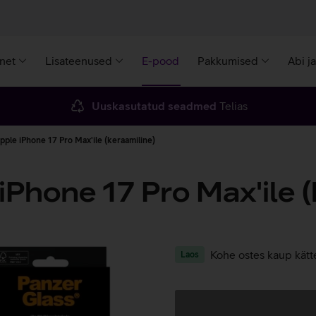
rnet
Lisateenused
E-pood
Pakkumised
Abi j
Uuskasutatud seadmed
Telias
pple iPhone 17 Pro Max'ile (keraamiline)
Phone 17 Pro Max'ile (
Kohe ostes kaup kätt
Laos