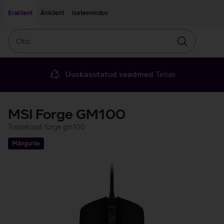
Liigu edasi põhisisu juurde
Ligipääsetavus
Eraklient
Äriklient
Iseteenindus
Otsi
Otsin
Uuskasutatud seadmed
Telias
MSI Forge GM100
Tootekood: forge gm100
Mängurile