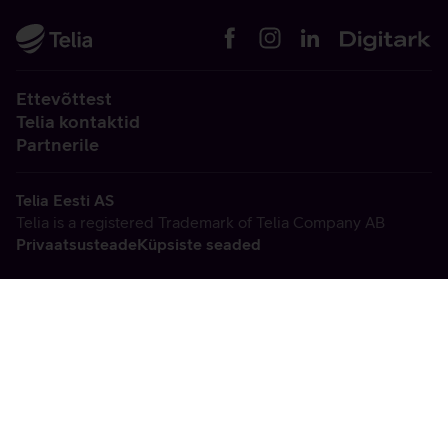
Ettevõttest
Telia kontaktid
Partnerile
Telia Eesti AS
Telia is a registered Trademark of Telia Company AB
Privaatsusteade
Küpsiste seaded