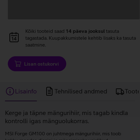
Andmete
laadimine
Andmete
Kõiki tooteid saad
14 päeva jooksul
tasuta
laadimine
tagastada. Kuupakkumistele kehtib lisaks ka tasuta
saatmine.
Lisan ostukorvi
Lisainfo
Tehnilised andmed
Toot
Lisainfo
Kerge ja täpne mängurihiir, mis tagab kindla
kontrolli igas mänguolukorras.
MSI Forge GM100 on juhtmega mängurihiir, mis toob