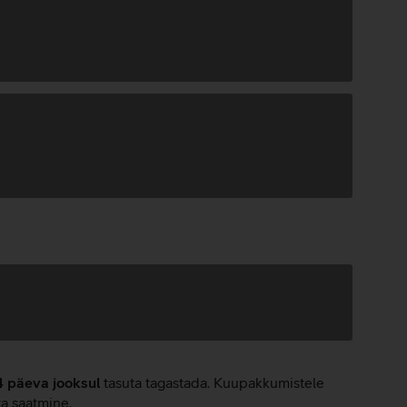
4 päeva jooksul
tasuta tagastada. Kuupakkumistele
ta saatmine.