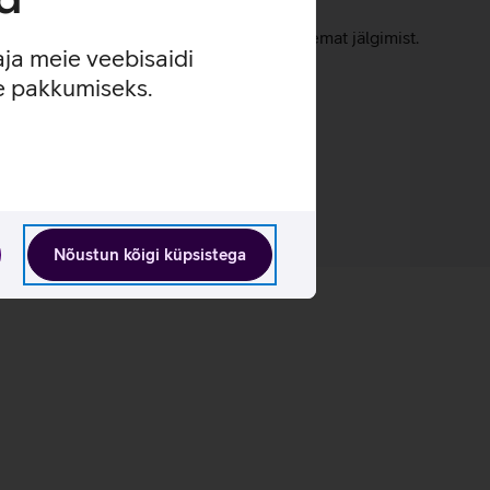
usastet varasema 3 asemel.
ast, pakkudes paremat kontrolli ja täpsemat jälgimist.
aja meie veebisaidi
e.
se pakkumiseks.
Nõustun kõigi küpsistega