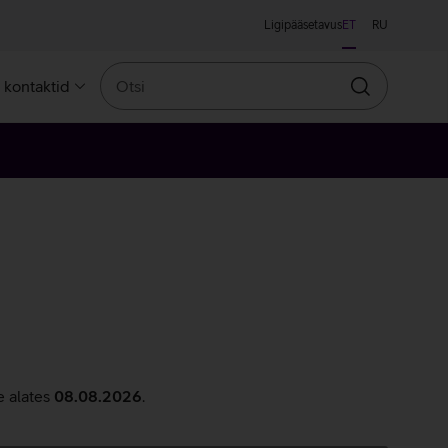
Ligipääsetavus
ET
RU
Otsi
a kontaktid
Otsin
e alates
08.08.2026
.