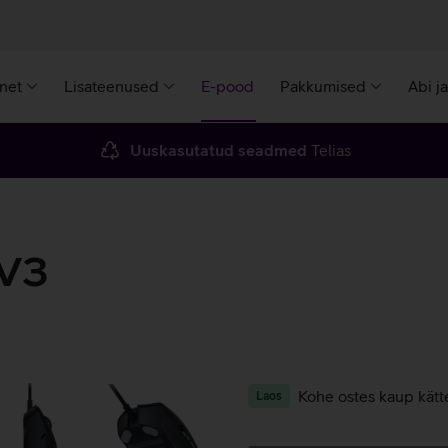
rnet
Lisateenused
E-pood
Pakkumised
Abi j
Uuskasutatud seadmed
Telias
 V3
Kohe ostes kaup kätt
Laos