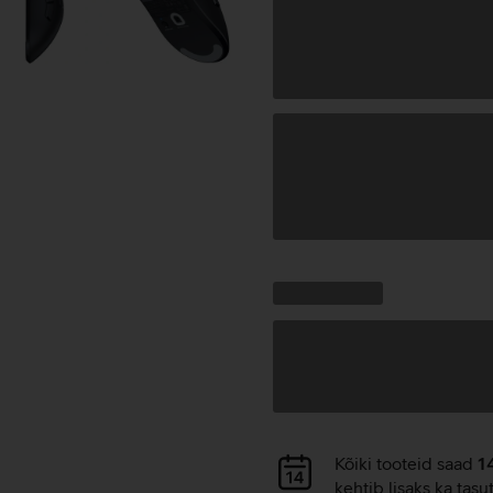
Andmete
laadimine
Kampaania
Andmete
pakkumised:
laadimine
Andmete
Kõiki tooteid saad
1
laadimine
kehtib lisaks ka tasu