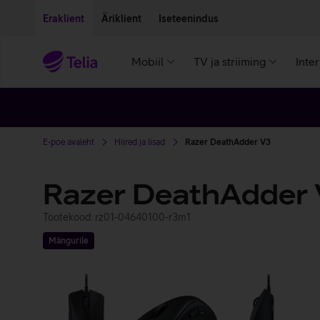
Liigu edasi põhisisu juurde
Ligipääsetavus
Eraklient
Äriklient
Iseteenindus
Mobiil
TV ja striiming
Inte
E-poe avaleht
Hiired ja lisad
Razer DeathAdder V3
Razer DeathAdder
Tootekood: rz01-04640100-r3m1
Mängurile