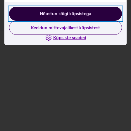
omaduste ja kasutusviisidega tootja kodulehel
Nõustun kõigi küpsistega
Keeldun mittevajalikest küpsistest
Küpsiste seaded