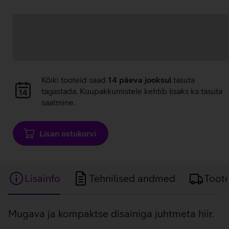
Andmete
laadimine
Andmete
Kõiki tooteid saad
14 päeva jooksul
tasuta
laadimine
tagastada. Kuupakkumistele kehtib lisaks ka tasuta
saatmine.
Lisan ostukorvi
Lisainfo
Tehnilised andmed
Toot
Lisainfo
Mugava ja kompaktse disainiga juhtmeta hiir.