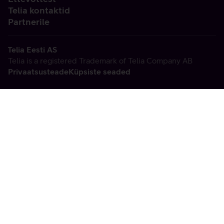
Telia kontaktid
Partnerile
Telia Eesti AS
Telia is a registered Trademark of Telia Company AB
Privaatsusteade
Küpsiste seaded
Vabandame, tekkis