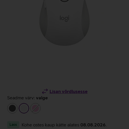
Lisan võrdlusesse
Seadme värv:
valge
tumehall
valge
heleroosa
Kohe ostes kaup kätte alates
08.08.2026
.
Laos