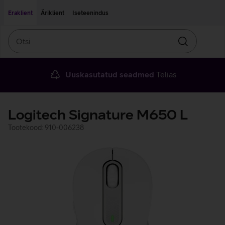
Liigu edasi põhisisu juurde
Ligipääsetavus
Eraklient
Äriklient
Iseteenindus
Otsi
Otsin
Uuskasutatud seadmed
Telias
Logitech Signature M650 L
Tootekood: 910-006238