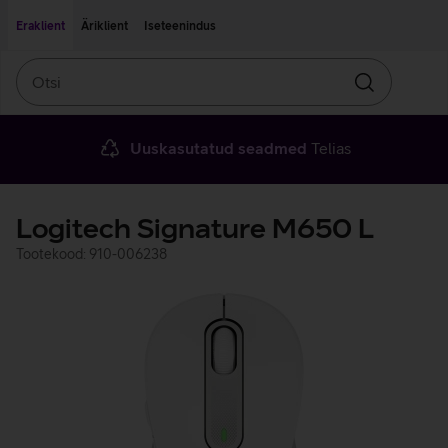
Liigu edasi põhisisu juurde
Ligipääsetavus
Eraklient
Äriklient
Iseteenindus
Otsi
Otsin
Uuskasutatud seadmed
Telias
Logitech Signature M650 L
Tootekood: 910-006238