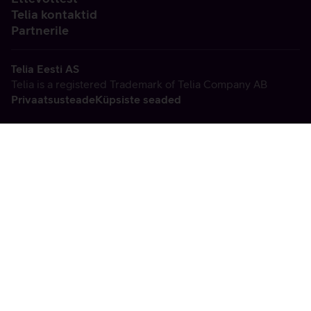
Telia kontaktid
Partnerile
Telia Eesti AS
Telia is a registered Trademark of Telia Company AB
Privaatsusteade
Küpsiste seaded
Vabandame, tekkis