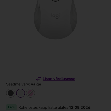
Lisan võrdlusesse
Seadme värv:
valge
tumehall
valge
heleroosa
Kohe ostes kaup kätte alates
12.08.2026
.
Laos