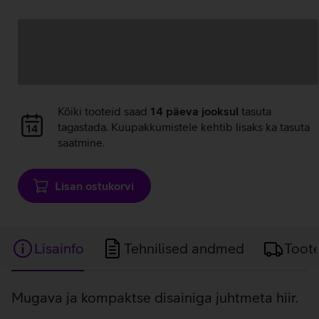
Andmete
laadimine
Andmete
Kõiki tooteid saad
14 päeva jooksul
tasuta
laadimine
tagastada. Kuupakkumistele kehtib lisaks ka tasuta
saatmine.
Lisan ostukorvi
Lisainfo
Tehnilised andmed
Toot
Lisainfo
Mugava ja kompaktse disainiga juhtmeta hiir.