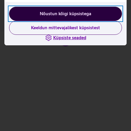
omaduste ja kasutusviisidega tootja kodulehel
Nõustun kõigi küpsistega
Keeldun mittevajalikest küpsistest
Küpsiste seaded