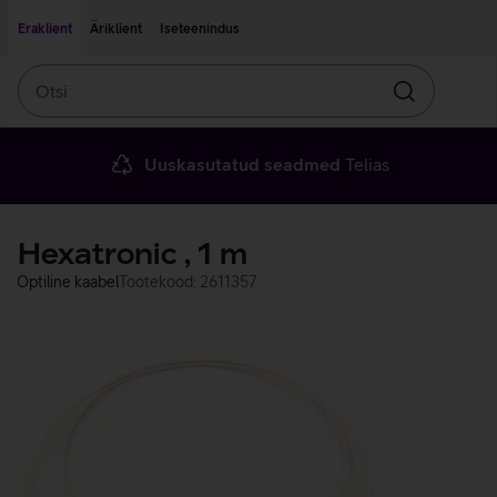
Liigu edasi põhisisu juurde
Ligipääsetavus
Eraklient
Äriklient
Iseteenindus
Otsi
Otsin
Uuskasutatud seadmed
Telias
Hexatronic , 1 m
Optiline kaabel
Tootekood: 2611357