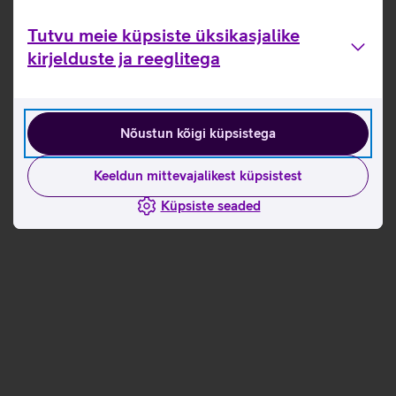
Tutvu meie küpsiste üksikasjalike
kirjelduste ja reeglitega
Nõustun kõigi küpsistega
Keeldun mittevajalikest küpsistest
Küpsiste seaded