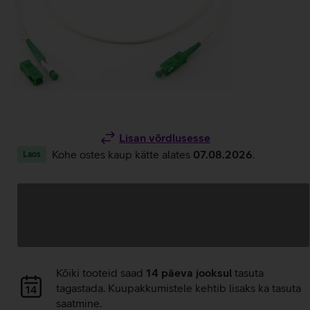
Lisan võrdlusesse
Kohe ostes kaup kätte alates
07.08.2026
.
Laos
Andmete
laadimine
Andmete
Kõiki tooteid saad
14 päeva jooksul
tasuta
laadimine
tagastada. Kuupakkumistele kehtib lisaks ka tasuta
saatmine.