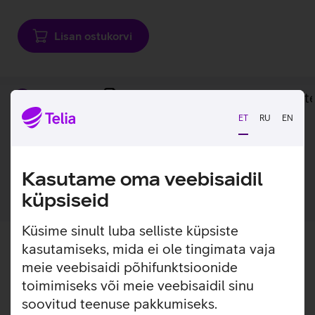
Lisan ostukorvi
Lisainfo
Tehnilised andmed
Toot
ET
RU
EN
Lisainfo
1-meetrine optika patch, mis sobib ainult siseruumidesse.
Kasutame oma veebisaidil
küpsiseid
Küsime sinult luba selliste küpsiste
kasutamiseks, mida ei ole tingimata vaja
meie veebisaidi põhifunktsioonide
toimimiseks või meie veebisaidil sinu
soovitud teenuse pakkumiseks.