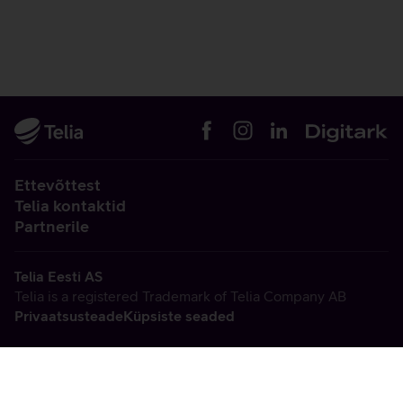
Ettevõttest
Telia kontaktid
Partnerile
Telia Eesti AS
Telia is a registered Trademark of Telia Company AB
Privaatsusteade
Küpsiste seaded