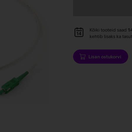
Andmete
laadimine
Andmete
Kõiki tooteid saad
1
laadimine
kehtib lisaks ka tasu
Lisan ostukorvi