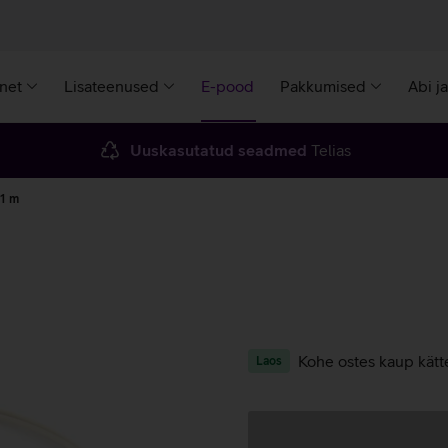
rnet
Lisateenused
E-pood
Pakkumised
Abi j
Uuskasutatud seadmed
Telias
 1 m
Kohe ostes kaup kätt
Laos