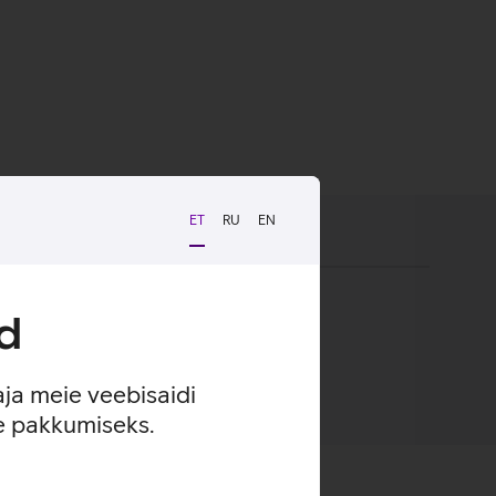
ET
RU
EN
d
aja meie veebisaidi
se pakkumiseks.