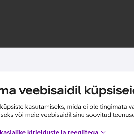
Toote saadavus
a veebisaidil küpsisei
se.
e küpsiste kasutamiseks, mida ei ole tingimata v
seks või meie veebisaidil sinu soovitud teenu
asjalike kirjelduste ja reeglitega