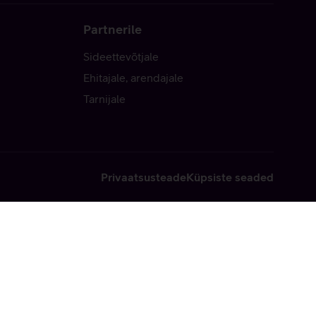
Partnerile
Sideettevõtjale
Ehitajale, arendajale
Tarnijale
Privaatsusteade
Küpsiste seaded