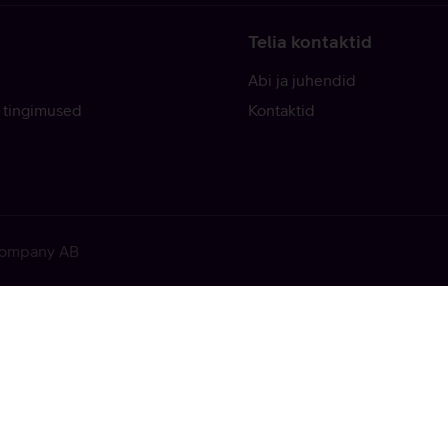
Telia kontaktid
Abi ja juhendid
 tingimused
Kontaktid
 Company AB