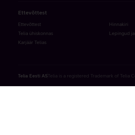
Ettevõttest
Ettevõttest
Hinnakiri
Telia ühiskonnas
Lepingud ja
Karjäär Telias
Telia Eesti AS
Telia is a registered Trademark of Telia