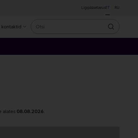
Ligipääsetavus
ET
RU
Otsi
a kontaktid
Otsin
e alates
08.08.2026
.