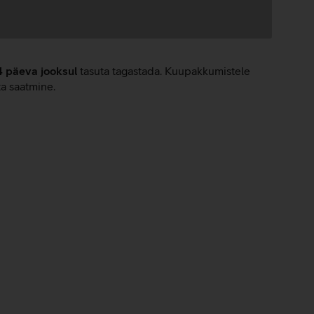
4 päeva jooksul
tasuta tagastada. Kuupakkumistele
ta saatmine.