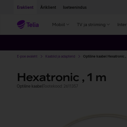
Liigu edasi põhisisu juurde
Ligipääsetavus
Eraklient
Äriklient
Iseteenindus
Mobiil
TV ja striiming
Inte
E-poe avaleht
Kaablid ja adapterid
Optiline kaabel Hexatronic ,
Hexatronic , 1 m
Optiline kaabel
Tootekood: 2611357