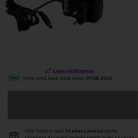
Lisan võrdlusesse
Kohe ostes kaup kätte alates
07.08.2026
.
Laos
Andmete
laadimine
Andmete
Kõiki tooteid saad
14 päeva jooksul
tasuta
laadimine
tagastada. Kuupakkumistele kehtib lisaks ka tasuta