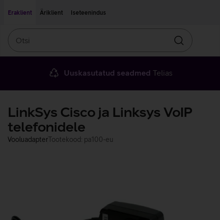
Liigu edasi põhisisu juurde
Ligipääsetavus
Eraklient
Äriklient
Iseteenindus
Otsi
Otsin
Uuskasutatud seadmed
Telias
LinkSys Cisco ja Linksys VoIP
telefonidele
Vooluadapter
Tootekood: pa100-eu