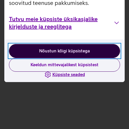
soovitud teenuse pakkumiseks.
Tutvu meie küpsiste üksikasjalike
kirjelduste ja reeglitega
Nõustun kõigi küpsistega
Keeldun mittevajalikest küpsistest
Küpsiste seaded