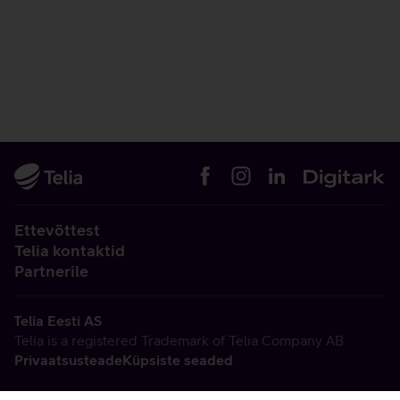
Ettevõttest
Telia kontaktid
Partnerile
Telia Eesti AS
Telia is a registered Trademark of Telia Company AB
Privaatsusteade
Küpsiste seaded