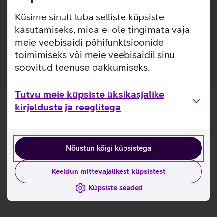
telefoni originaalvärvi nähtavale.
Küsime sinult luba selliste küpsiste
Taga olev rõngas on eemaldatav.
kasutamiseks, mida ei ole tingimata vaja
Pakendis on kaasas ka randmepael, mis kinnitub
meie veebisaidi põhifunktsioonide
mugavalt ümbrise taha.
toimimiseks või meie veebisaidil sinu
soovitud teenuse pakkumiseks.
Tutvu meie küpsiste üksikasjalike
kirjelduste ja reeglitega
Nõustun kõigi küpsistega
Keeldun mittevajalikest küpsistest
Küpsiste seaded