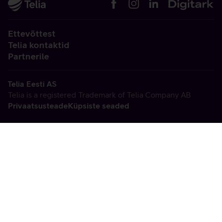
Ettevõttest
Telia kontaktid
Partnerile
Telia Eesti AS
Telia is a registered Trademark of Telia Company AB
Privaatsusteade
Küpsiste seaded