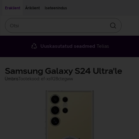
Liigu edasi põhisisu juurde
Ligipääsetavus
Eraklient
Äriklient
Iseteenindus
Otsi
Otsin
Uuskasutatud seadmed
Telias
Samsung Galaxy S24 Ultra'le
Ümbris
Tootekood: ef-xs928ctegww