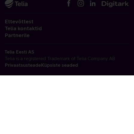
Ettevõttest
Telia kontaktid
Partnerile
Telia Eesti AS
Telia is a registered Trademark of Telia Company AB
Privaatsusteade
Küpsiste seaded