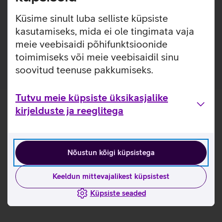
lisakaitsekihi jättes nähtavale seadme disaini. Nii on
tagatud telefoni kindel haare ja kaitse kriimustuste eest.
Küsime sinult luba selliste küpsiste
kasutamiseks, mida ei ole tingimata vaja
Ümbris on valmistatud 50% taaskasutatud
meie veebisaidi põhifunktsioonide
materjalidest.
toimimiseks või meie veebisaidil sinu
soovitud teenuse pakkumiseks.
Tutvu meie küpsiste üksikasjalike
kirjelduste ja reeglitega
Nõustun kõigi küpsistega
Keeldun mittevajalikest küpsistest
Küpsiste seaded