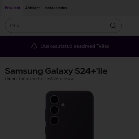
Liigu edasi põhisisu juurde
Ligipääsetavus
Eraklient
Äriklient
Iseteenindus
Otsi
Otsin
Uuskasutatud seadmed
Telias
Samsung Galaxy S24+'ile
Ümbris
Tootekood: ef-ps926teegww