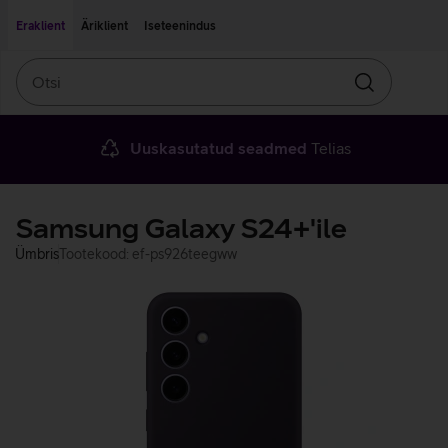
Liigu edasi põhisisu juurde
Ligipääsetavus
Eraklient
Äriklient
Iseteenindus
Otsi
Otsin
Uuskasutatud seadmed
Telias
Samsung Galaxy S24+'ile
Ümbris
Tootekood: ef-ps926teegww