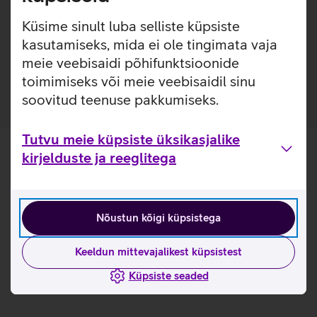
lisakaitsekihi jättes nähtavale seadme disaini. Nii on
tagatud telefoni kindel haare ja kaitse kriimustuste eest.
Küsime sinult luba selliste küpsiste
kasutamiseks, mida ei ole tingimata vaja
Ümbris on valmistatud 50% taaskasutatud
meie veebisaidi põhifunktsioonide
materjalidest.
toimimiseks või meie veebisaidil sinu
soovitud teenuse pakkumiseks.
Tutvu meie küpsiste üksikasjalike
kirjelduste ja reeglitega
Nõustun kõigi küpsistega
Keeldun mittevajalikest küpsistest
Küpsiste seaded