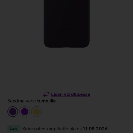
Lisan võrdlusesse
Seadme värv:
tumelilla
tumelilla
lilla
kollane
Kohe ostes kaup kätte alates
11.08.2026
.
Laos