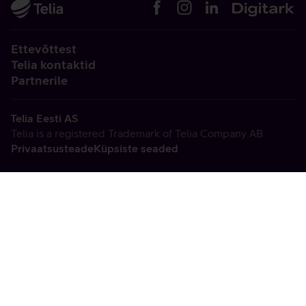
Ettevõttest
Telia kontaktid
Partnerile
Telia Eesti AS
Telia is a registered Trademark of Telia Company AB
Privaatsusteade
Küpsiste seaded