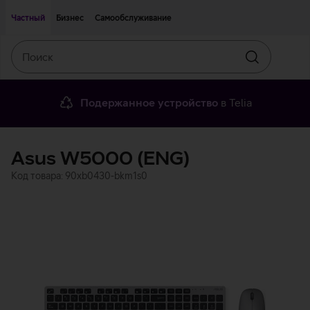
Двигаться дальше к основному контенту
Доступность
Частный
Бизнес
Самообслуживание
Поиск
Искать
Подержанное устройство
в Telia
Asus W5000 (ENG)
Код товара: 90xb0430-bkm1s0