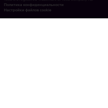
Политика конфиденциальности
Настройки файлов cookie
Vabandame, tekkis
tehniline viga
tx:undefined:ut:null