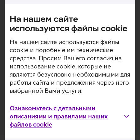
информация
Asus W5000 on kompaktne ja lihtne juhtmevaba
На нашем сайте
klaviatuuri‑ ja hiirekomplekt, millega saad igapäevased
tööülesanded mugavalt tehtud. Sisseehitatud
используются файлы cookie
energiasäästutehnoloogia pikendab patareide tööiga,
lülitades seadmed kasutuspausi ajal automaatselt
На нашем сайте используются файлы
unerežiimile. Klaviatuuril on ruumisäästlik disain ja vaid 11
cookie и подобные им технические
mm paksune profiil, mis teeb selle mugavalt
средства. Просим Вашего согласия на
kaasaskantavaks nii kodu kui kontori vahel liikudes.
использование cookie, которые не
Klaviatuuril on dome‑lülitid, mis muudavad
являются безусловно необходимыми для
klahvivajutused pehmeks ja vaikseks.
работы сайта и предложения через него
2.4 GHz juhtmevaba ühendus tagab stabiilse ja
выбранной Вами услуги.
viivituseta kasutuskogemuse.
Juhtmevabal hiirel on võimalik valida täpsust kolmes
ulatuses: 800, 1200, 1600 dpi.
Ознакомьтесь с детальными
описаниями и правилами наших
файлов cookie