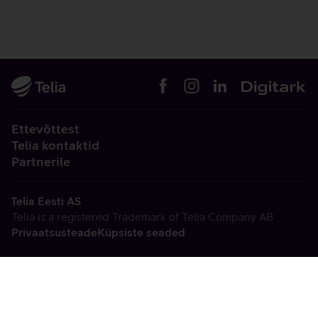
Ettevõttest
Telia kontaktid
Partnerile
Telia Eesti AS
Telia is a registered Trademark of Telia Company AB
Privaatsusteade
Küpsiste seaded