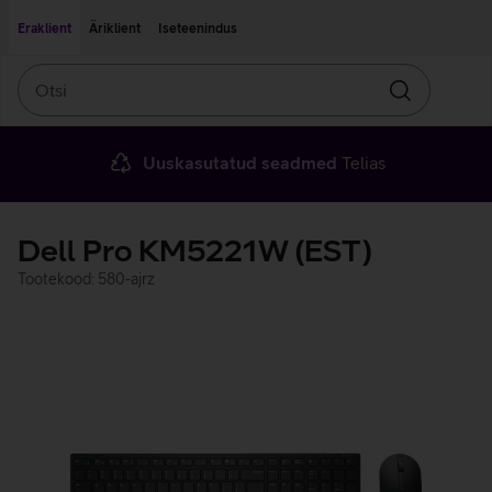
Liigu edasi põhisisu juurde
Ligipääsetavus
Eraklient
Äriklient
Iseteenindus
Otsi
Otsin
Uuskasutatud seadmed
Telias
Dell Pro KM5221W (EST)
Tootekood: 580-ajrz