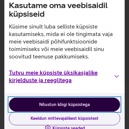
klaviatuuril trükkimine mugav ning vaikne. Eraldi
Kasutame oma veebisaidil
numbriklahvid muudavad aga sisestamise veelgi kiiremaks.
küpsiseid
Eraldi numbriklahvid.
Küsime sinult luba selliste küpsiste
2.4 GHz USB ühendus.
kasutamiseks, mida ei ole tingimata vaja
Kasulikud lingid
meie veebisaidi põhifunktsioonide
toimimiseks või meie veebisaidil sinu
Tutvu klaviatuurikomplekti Dell Pro KM5221W
soovitud teenuse pakkumiseks.
omaduste ja kasutusviisidega tootja kodulehel
Tutvu meie küpsiste üksikasjalike
kirjelduste ja reeglitega
Nõustun kõigi küpsistega
Keeldun mittevajalikest küpsistest
Küpsiste seaded