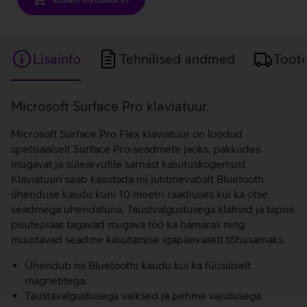
Lisainfo
Tehnilised andmed
Toot
Lisainfo
Microsoft Surface Pro klaviatuur.
Microsoft Surface Pro Flex klaviatuur on loodud
spetsiaalselt Surface Pro seadmete jaoks, pakkudes
mugavat ja sülearvutile sarnast kasutuskogemust.
Klaviatuuri saab kasutada nii juhtmevabalt Bluetooth
ühenduse kaudu kuni 10 meetri raadiuses kui ka otse
seadmega ühendatuna. Taustvalgustusega klahvid ja täpne
puuteplaat tagavad mugava töö ka hämaras ning
muudavad seadme kasutamise igapäevaselt tõhusamaks.
Ühendub nii Bluetoothi kaudu kui ka füüsiliselt
magnetitega.
Taustavalgustusega vaiksed ja pehme vajutusega