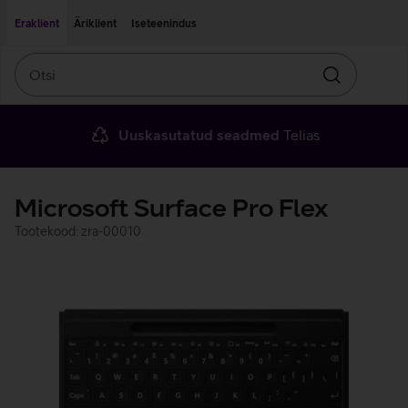
Liigu edasi põhisisu juurde
Ligipääsetavus
Eraklient
Äriklient
Iseteenindus
Otsi
Otsin
Uuskasutatud seadmed
Telias
Microsoft Surface Pro Flex
Tootekood: zra-00010