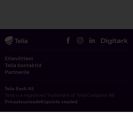
Ettevõttest
Telia kontaktid
Partnerile
Telia Eesti AS
Telia is a registered Trademark of Telia Company AB
Privaatsusteade
Küpsiste seaded