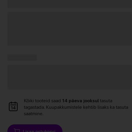
Andmete
laadimine
Kampaania
Andmete
pakkumised:
laadimine
Andmete
Kõiki tooteid saad
14 päeva jooksul
tasuta
laadimine
tagastada. Kuupakkumistele kehtib lisaks ka tasuta
saatmine.
Lisan ostukorvi