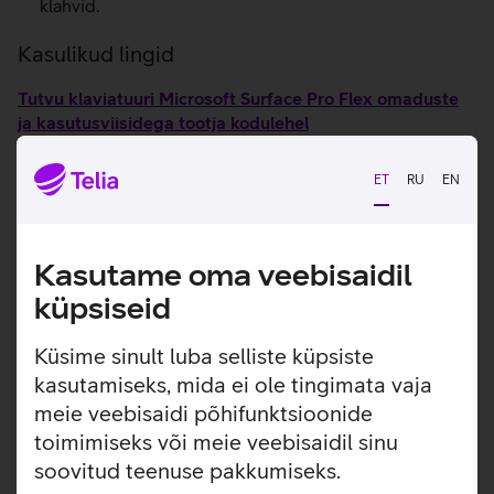
klahvid.
Kasulikud lingid
Tutvu klaviatuuri Microsoft Surface Pro Flex omaduste
ja kasutusviisidega tootja kodulehel
ET
RU
EN
Seotud artiklid ja videod
Kasutame oma veebisaidil
küpsiseid
Küsime sinult luba selliste küpsiste
kasutamiseks, mida ei ole tingimata vaja
meie veebisaidi põhifunktsioonide
toimimiseks või meie veebisaidil sinu
soovitud teenuse pakkumiseks.