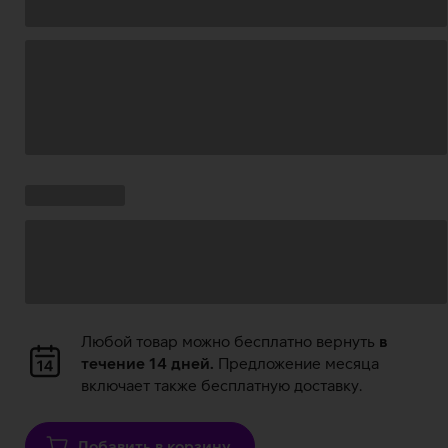
Загрузка
данных
Ставки
Загрузка
кампании:
данных
Загрузка
Любой товар можно бесплатно вернуть
в
данных
течение 14 дней.
Предложение месяца
включает также бесплатную доставку.
Добавить в корзину