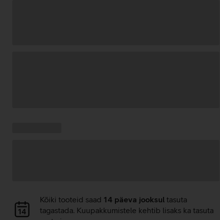
Andmete
laadimine
Kampaania
Andmete
pakkumised:
laadimine
Andmete
Kõiki tooteid saad
14 päeva jooksul
tasuta
laadimine
tagastada. Kuupakkumistele kehtib lisaks ka tasuta