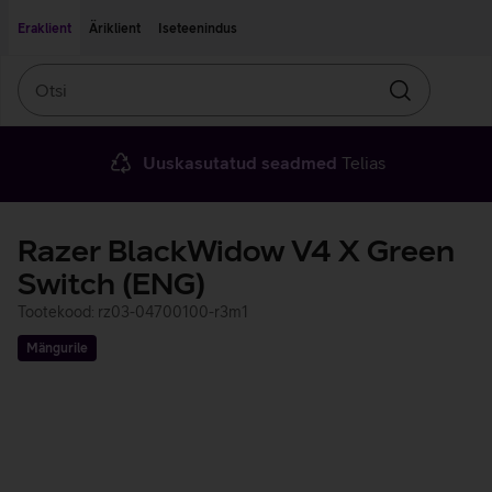
Liigu edasi põhisisu juurde
Ligipääsetavus
Eraklient
Äriklient
Iseteenindus
Otsi
Otsin
Uuskasutatud seadmed
Telias
Razer BlackWidow V4 X Green
Switch (ENG)
Tootekood: rz03-04700100-r3m1
Mängurile