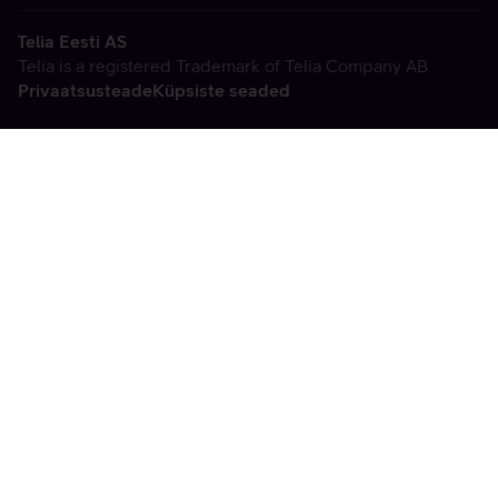
Telia Eesti AS
Telia is a registered Trademark of Telia Company AB
Privaatsusteade
Küpsiste seaded
Vabandame, tekkis
tehniline viga