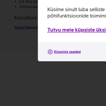
2.4 GHz juhtmevaba ühendus tagab stabiilse ja viiv
Juhtmevabal hiirel on võimalik valida täpsust kolmes
Küsime sinult luba sellist
põhifunktsioonide toimimi
Kasulikud lingid
Tutvu klaviatuurikomplekti Asus CW100 omaduste ja 
Tutvu meie küpsiste üksik
Küpsiste seaded