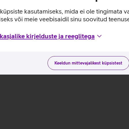
ituseta kasutuskogemuse.
 ulatuses: 800, 1000, 1600 dpi.
e küpsiste kasutamiseks, mida ei ole tingimata v
seks või meie veebisaidil sinu soovitud teenu
kasutusviisidega tootja kodulehel
asjalike kirjelduste ja reeglitega
Keeldun mittevajalikest küpsistest