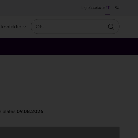
Ligipääsetavus
ET
RU
Otsi
a kontaktid
Otsin
e alates
09.08.2026
.