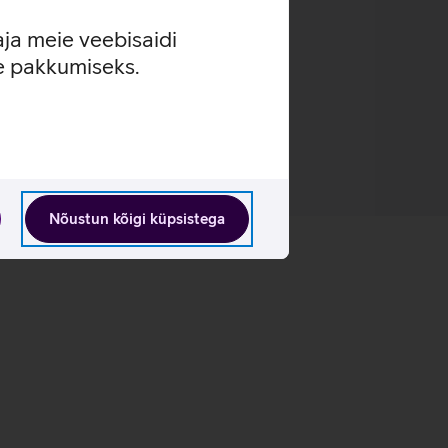
aja meie veebisaidi
se pakkumiseks.
Nõustun kõigi küpsistega