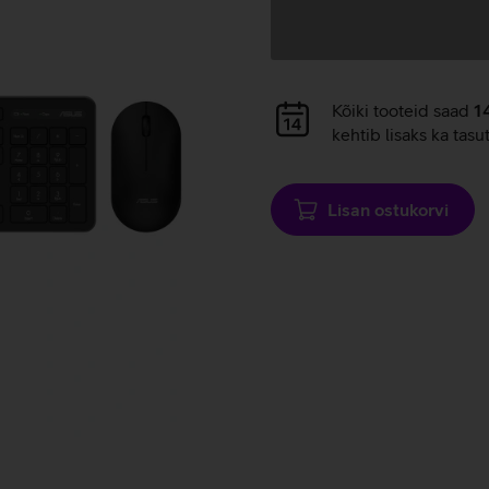
Andmete
laadimine
Andmete
Kõiki tooteid saad
1
laadimine
kehtib lisaks ka tasu
Lisan ostukorvi