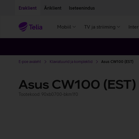
Liigu edasi põhisisu juurde
Ligipääsetavus
Eraklient
Äriklient
Iseteenindus
Mobiil
TV ja striiming
Inte
E-poe avaleht
Klaviatuurid ja komplektid
Asus CW100 (EST)
Asus CW100 (EST)
Tootekood: 90xb0700-bkm1f0