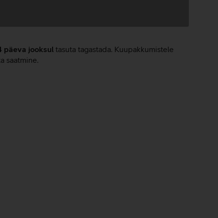
4 päeva jooksul
tasuta tagastada. Kuupakkumistele
ta saatmine.