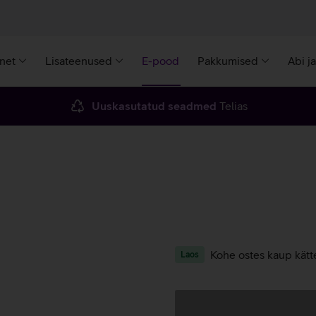
rnet
Lisateenused
E-pood
Pakkumised
Abi j
Uuskasutatud seadmed
Telias
Kohe ostes kaup kätt
Laos