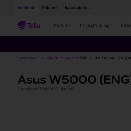
Liigu edasi põhisisu juurde
Ligipääsetavus
Eraklient
Äriklient
Iseteenindus
Mobiil
TV ja striiming
Inte
E-poe avaleht
Klaviatuurid ja komplektid
Asus W5000 (ENG) va
Asus W5000 (ENG
Tootekood: 90xb0430-bkm3a0