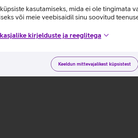
 ulatuses: 800, 1200, 1600 dpi.
e küpsiste kasutamiseks, mida ei ole tingimata v
seks või meie veebisaidil sinu soovitud teenu
kasutusviisidega tootja kodulehel
asjalike kirjelduste ja reeglitega
Keeldun mittevajalikest küpsistest