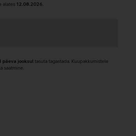
e alates
12.08.2026
.
4 päeva jooksul
tasuta tagastada. Kuupakkumistele
ta saatmine.