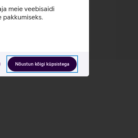
aja meie veebisaidi
se pakkumiseks.
Nõustun kõigi küpsistega