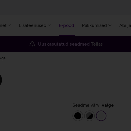
rnet
Lisateenused
E-pood
Pakkumised
Abi j
Uuskasutatud seadmed
Telias
lge
)
Seadme värv:
valge
must
hall/must
valge