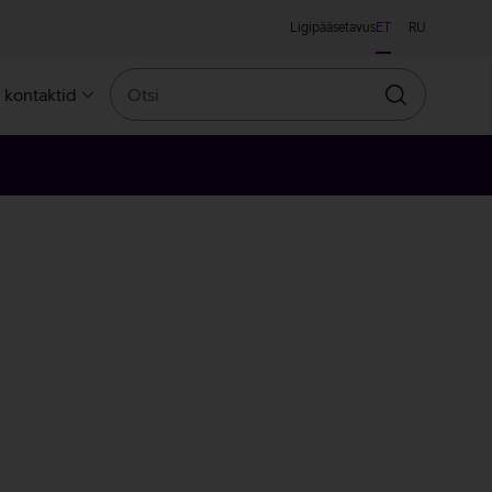
Ligipääsetavus
ET
RU
Otsi
a kontaktid
Otsin