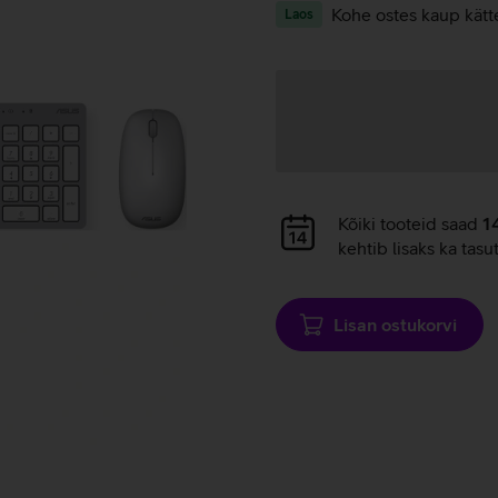
Kohe ostes kaup kätt
Laos
Andmete
laadimine
Andmete
Kõiki tooteid saad
1
laadimine
kehtib lisaks ka tasu
Lisan ostukorvi