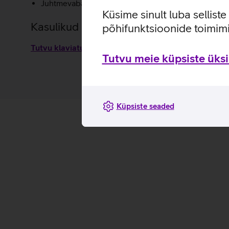
Juhtmevabal hiirel on võimalik valida täpsust kolmes
Küsime sinult luba sellist
Kasulikud lingid
põhifunktsioonide toimimi
Tutvu klaviatuurikomplekti Asus W5000 omaduste ja 
Tutvu meie küpsiste üksik
Küpsiste seaded