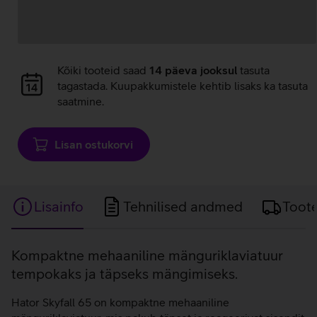
Andmete
laadimine
Andmete
Kõiki tooteid saad
14 päeva jooksul
tasuta
laadimine
tagastada. Kuupakkumistele kehtib lisaks ka tasuta
saatmine.
Lisan ostukorvi
Lisainfo
Tehnilised andmed
Toot
Lisainfo
Kompaktne mehaaniline mänguriklaviatuur
tempokaks ja täpseks mängimiseks.
Hator Skyfall 65 on kompaktne mehaaniline