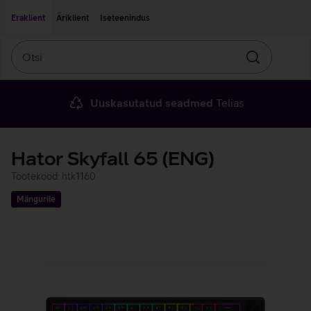
Liigu edasi põhisisu juurde
Ligipääsetavus
Eraklient
Äriklient
Iseteenindus
Otsi
Otsin
Uuskasutatud seadmed
Telias
Hator Skyfall 65 (ENG)
Tootekood: htk1160
Mängurile