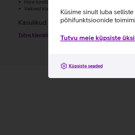
Hiire tundlikkus on 3‑astmeliselt reguleeritav ning
Vaiksed klahvid ning eraldi numbriklahvid.
Küsime sinult luba sellist
põhifunktsioonide toimimi
Kasulikud lingid
Tutvu klaviatuurikomplekti Lenovo Professional omad
Tutvu meie küpsiste üksik
Küpsiste seaded