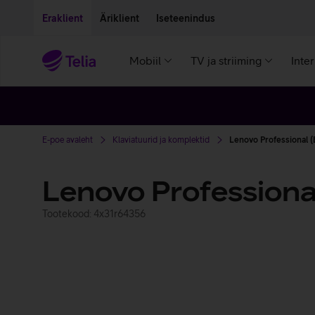
Liigu edasi põhisisu juurde
Ligipääsetavus
Eraklient
Äriklient
Iseteenindus
Mobiil
TV ja striiming
Inte
E-poe avaleht
Klaviatuurid ja komplektid
Lenovo Professional (
Lenovo Professiona
Tootekood: 4x31r64356