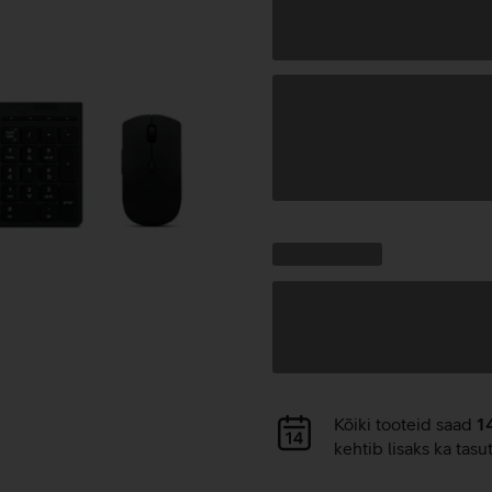
Andmete
laadimine
Kampaania
Andmete
pakkumised:
laadimine
Andmete
Kõiki tooteid saad
1
laadimine
kehtib lisaks ka tasu