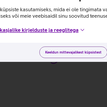
 maksimaalne tundlikkus on 4000 dpi.
e küpsiste kasutamiseks, mida ei ole tingimata v
seks või meie veebisaidil sinu soovitud teenu
uste ja kasutusviisidega tootja kodulehel
asjalike kirjelduste ja reeglitega
Keeldun mittevajalikest küpsistest