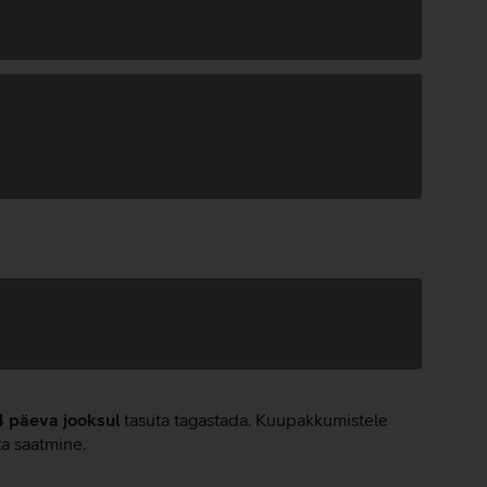
4 päeva jooksul
tasuta tagastada. Kuupakkumistele
ta saatmine.