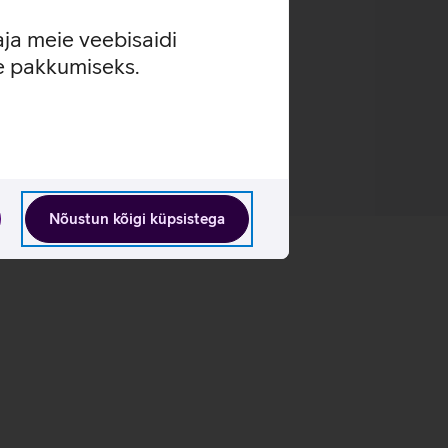
aja meie veebisaidi
se pakkumiseks.
Nõustun kõigi küpsistega