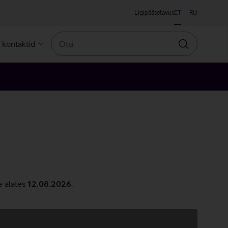
Ligipääsetavus
ET
RU
Otsi
a kontaktid
Otsin
e alates
12.08.2026
.