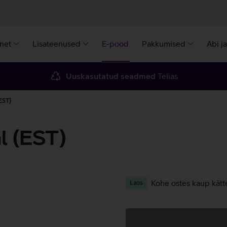
rnet
Lisateenused
E-pood
Pakkumised
Abi j
Uuskasutatud seadmed
Telias
EST)
l (EST)
Kohe ostes kaup kätt
Laos