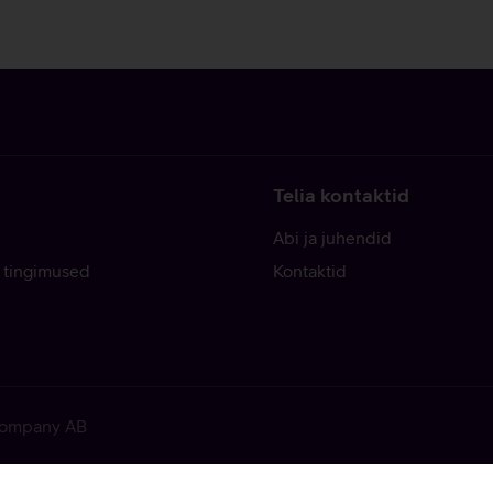
Telia kontaktid
Abi ja juhendid
 tingimused
Kontaktid
 Company AB