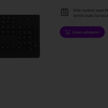
Andmete
laadimine
Andmete
Kõiki tooteid saad
1
laadimine
kehtib lisaks ka tasu
Lisan ostukorvi