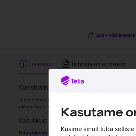
Lisan võrdlusesse
Lisainfo
Tehnilised andmed
Lisainfo
Klassikalise disainiga juhtmega klaviatuur
Lenovo Smartcard II klaviatuur on kvaliteetse ning aja
vaikne. Eraldi numbriklahvid muudavad aga sisestamise
Kasutame om
Kasulikud lingid
Küsime sinult luba sellist
Tutvu klaviatuuri Lenovo Smartcard II omaduste ja k