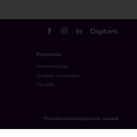
Partnerile
Sideettevõtjale
Ehitajale, arendajale
Tarnijale
Privaatsusteade
Küpsiste seaded