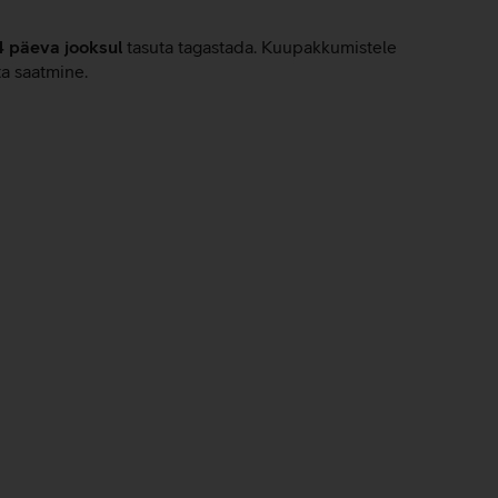
4 päeva jooksul
tasuta tagastada. Kuupakkumistele
ta saatmine.