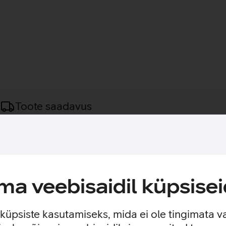
Toote saadavus
, millel on sisseehitatud ID-kaardi lugeja.
tu disainiga ja omab sisseehitatud ID-kaardi lugejat. Tänu madal
 veelgi kiiremaks.
a veebisaidil küpsisei
e küpsiste kasutamiseks, mida ei ole tingimata v
asutusviisidega tootja kodulehel