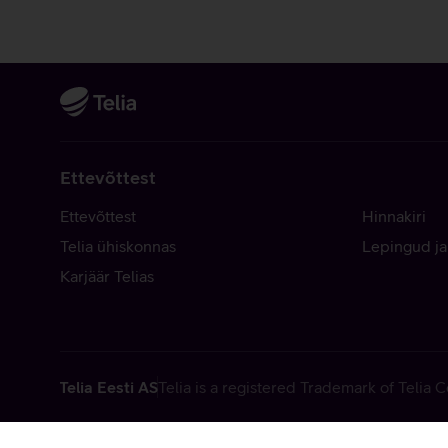
Ettevõttest
Ettevõttest
Hinnakiri
Telia ühiskonnas
Lepingud ja
Karjäär Telias
Telia Eesti AS
Telia is a registered Trademark of Telia