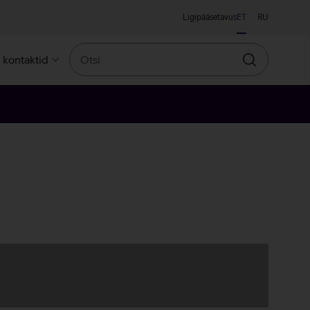
Ligipääsetavus
ET
RU
Otsi
a kontaktid
Otsin