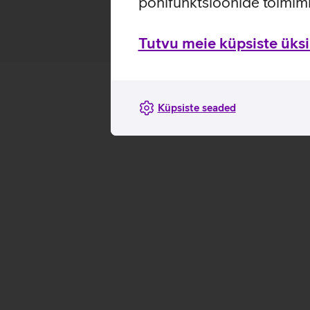
põhifunktsioonide toimimi
Tutvu meie küpsiste üksik
Küpsiste seaded