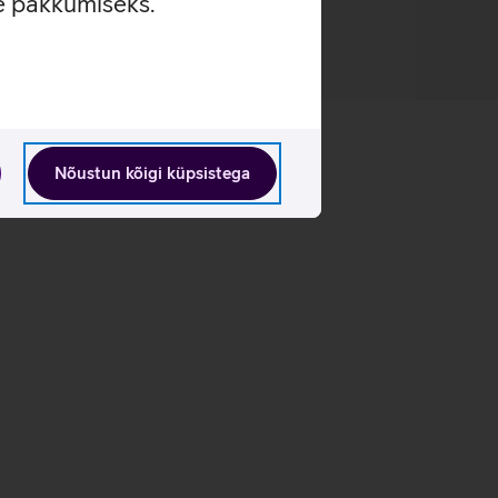
se pakkumiseks.
Nõustun kõigi küpsistega