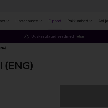
rnet
Lisateenused
E-pood
Pakkumised
Abi j
Uuskasutatud seadmed
Telias
(ENG)
I (ENG)