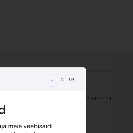
ET
RU
EN
atele nuppudele on klaviatuuril trükkimine mugav ning
d
aja meie veebisaidi