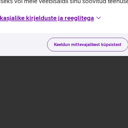
seks või meie veebisaidil sinu soovitud teenu
asjalike kirjelduste ja reeglitega
Keeldun mittevajalikest küpsistest