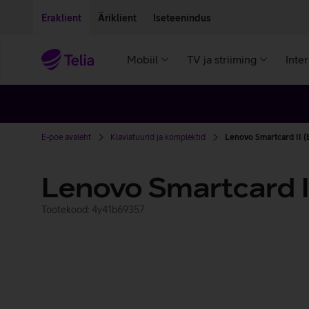
Liigu edasi põhisisu juurde
Ligipääsetavus
Eraklient
Äriklient
Iseteenindus
Mobiil
TV ja striiming
Inte
E-poe avaleht
Klaviatuurid ja komplektid
Lenovo Smartcard II 
Lenovo Smartcard I
Tootekood: 4y41b69357