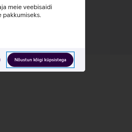
aja meie veebisaidi
se pakkumiseks.
Nõustun kõigi küpsistega