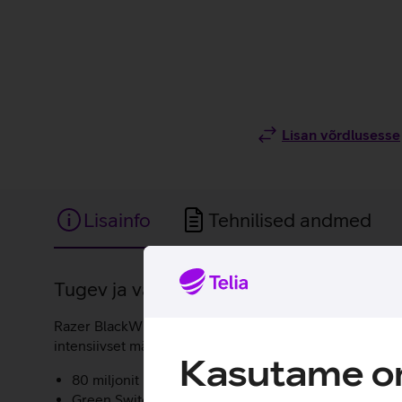
Lisan võrdlusesse
Lisainfo
Tehnilised andmed
Lisainfo
Tugev ja vastupidav mänguriklaviatuur R
Razer BlackWidow V3 taustavalgustusega klaviatuur sob
intensiivset mängimist. Klaviatuuril saab valida valgus
Kasutame om
80 miljonit klahvivajutuse eluiga.
Green Switch lülitid - need klahvilülitid sobivad män