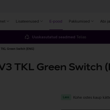
rnet
Lisateenused
E-pood
Pakkumised
Abi j
Uuskasutatud seadmed
Telias
 TKL Green Switch (ENG)
V3 TKL Green Switch 
Kohe ostes kaup kätt
Laos