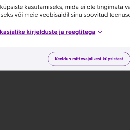
e küpsiste kasutamiseks, mida ei ole tingimata v
seks või meie veebisaidil sinu soovitud teenu
 omadustega
asjalike kirjelduste ja reeglitega
Keeldun mittevajalikest küpsistest