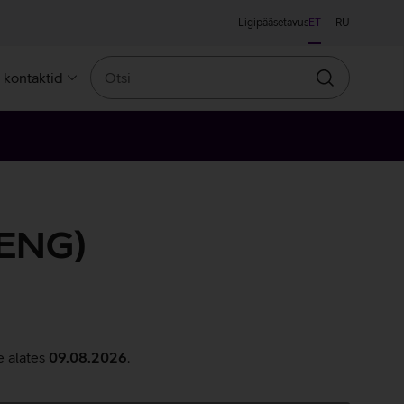
Ligipääsetavus
ET
RU
Otsi
a kontaktid
Otsin
(ENG)
e alates
09.08.2026
.