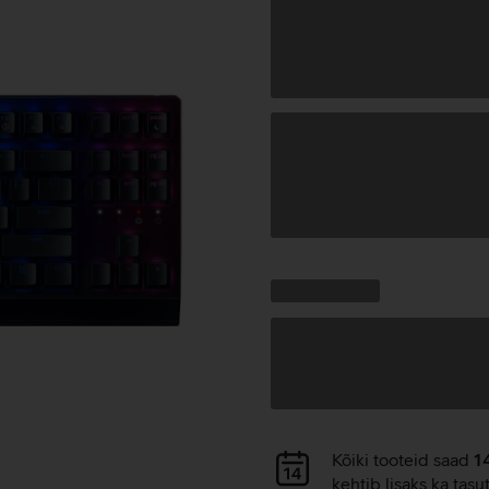
Andmete
laadimine
Kampaania
Andmete
pakkumised:
laadimine
Andmete
Kõiki tooteid saad
1
laadimine
kehtib lisaks ka tasu