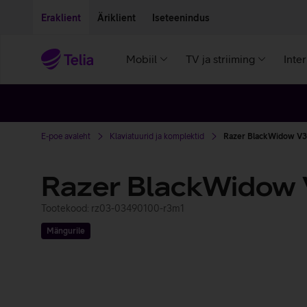
Liigu edasi põhisisu juurde
Ligipääsetavus
Eraklient
Äriklient
Iseteenindus
Mobiil
TV ja striiming
Inte
E-poe avaleht
Klaviatuurid ja komplektid
Razer BlackWidow V3
Razer BlackWidow 
Tootekood: rz03-03490100-r3m1
Mängurile