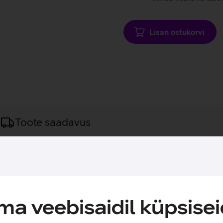
Lisan ostukorvi
Toote saadavus
azerilt.
ib ideaalselt pikkadele mängusessioonidel. Klaviatuuri alumiin
tuse värvust 16,8 miljoni erineva värvitooni vahel ning seeläbi l
a veebisaidil küpsisei
gijatele, kes soovivad igat nupuvajutust tunda ja kuulda.