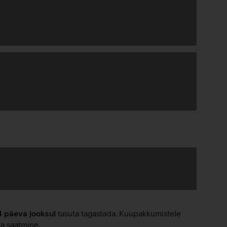
4 päeva jooksul
tasuta tagastada. Kuupakkumistele
ta saatmine.