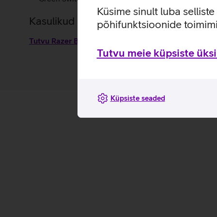
Küsime sinult luba sellist
Kasulikud lingid
põhifunktsioonide toimimi
Tutvu Razer Blackwidow V3 Tenkeyless klaviatuuri
Tutvu meie küpsiste üksik
Küpsiste seaded