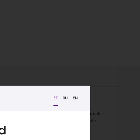
ET
RU
EN
ium konstruktsioon on piisavalt tugev talumaks
isada erinevaid valgustusefekte oma seadmele.
d