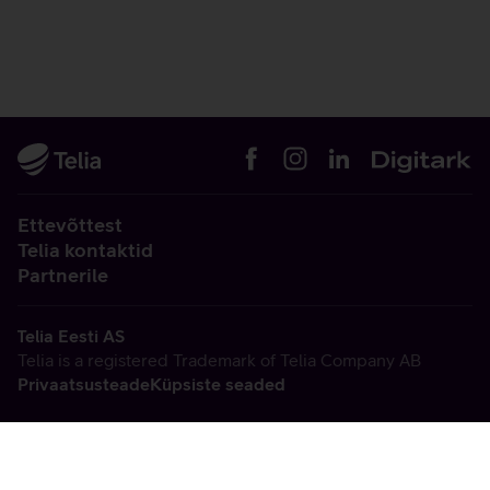
Ettevõttest
Telia kontaktid
Partnerile
Telia Eesti AS
Telia is a registered Trademark of Telia Company AB
Privaatsusteade
Küpsiste seaded