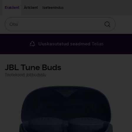
Liigu edasi põhisisu juurde
Ligipääsetavus
Eraklient
Äriklient
Iseteenindus
Otsi
Otsin
Uuskasutatud seadmed
Telias
JBL Tune Buds
Tootekood: jbltbudsblu