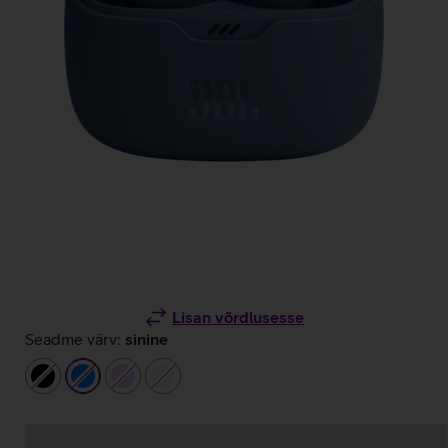
Lisan võrdlusesse
Seadme värv:
sinine
must
sinine
helelilla
valge