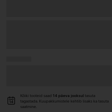
Andmete
laadimine
Kampaania
Andmete
pakkumised:
laadimine
Andmete
Kõiki tooteid saad
14 päeva jooksul
tasuta
laadimine
tagastada. Kuupakkumistele kehtib lisaks ka tasuta
saatmine.