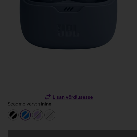
Lisan võrdlusesse
Seadme värv:
sinine
must
sinine
helelilla
valge