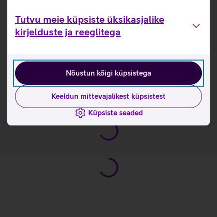
Kuni 48 tundi kuulamist ühe laadimisega.
Lihtsa puudutsega saab juhtida ja nautida täiuslikke
Tutvu meie küpsiste üksikasjalike
kõnesid kõikjal ilma ümbritseva mürata.
kirjelduste ja reeglitega
Kuulamiskogemust saab endale sobivaks
isikupärastada.
IP54 tolmu- ja veekindel.
Nõustun kõigi küpsistega
Kasulikud lingid
Keeldun mittevajalikest küpsistest
Tutvu kõrvaklappide JBL Tune Buds omaduste ja
kasutusviisidega tootja kodulehel
Küpsiste seaded