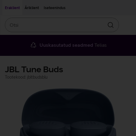
Liigu edasi põhisisu juurde
Ligipääsetavus
Eraklient
Äriklient
Iseteenindus
Otsi
Otsin
Uuskasutatud seadmed
Telias
JBL Tune Buds
Tootekood: jbltbudsblu