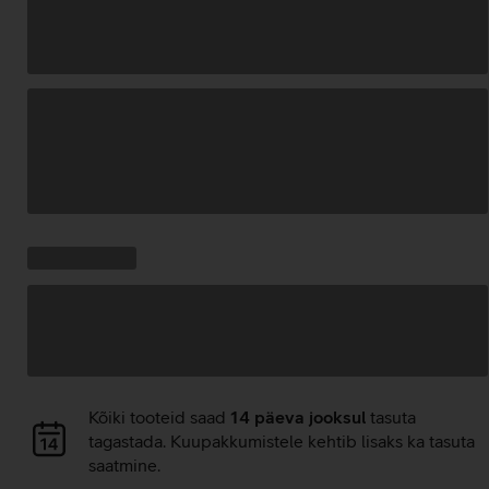
Andmete
laadimine
Kampaania
Andmete
pakkumised:
laadimine
Andmete
Kõiki tooteid saad
14 päeva jooksul
tasuta
laadimine
tagastada. Kuupakkumistele kehtib lisaks ka tasuta
saatmine.