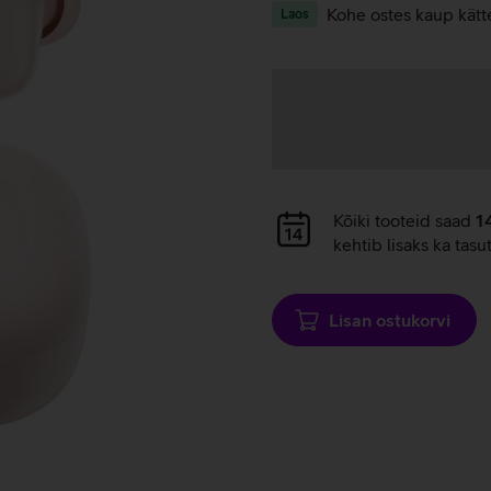
Kohe ostes kaup kätt
Laos
Andmete
laadimine
Andmete
Kõiki tooteid saad
1
laadimine
kehtib lisaks ka tasu
Lisan ostukorvi