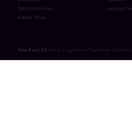
Telia ühiskonnas
Lepingud ja
Karjäär Telias
Telia Eesti AS
Telia is a registered Trademark of Telia
Vabandame, t