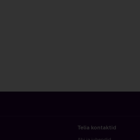
Telia kontaktid
Abi ja juhendid