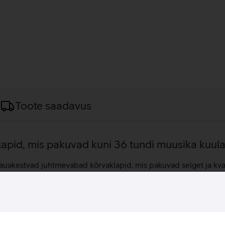
Toote saadavus
lapid, mis pakuvad kuni 36 tundi muusika kuul
uakestvad juhtmevabad kõrvaklapid, mis pakuvad selget ja kvali
tic Lab, tagab selge, detailirohke ja tasakaalustatud heliedastu
le eelistustele, olgu eesmärgiks sügavam bass, paremini esile tõ
tsevast taustamürast, mis tagab kõnede selguse ka mürarikaste
ada tervelt 36 tunnini. Kõrvaklapid on IPX4 higi- ja veekindlus