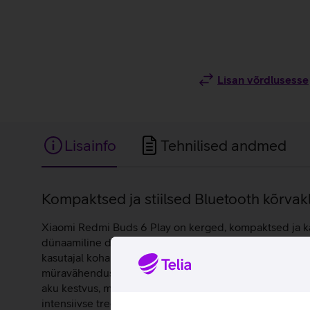
Lisan võrdlusesse
Lisainfo
Tehnilised andmed
Lisainfo
Kompaktsed ja stiilsed Bluetooth kõrvak
Xiaomi Redmi Buds 6 Play on kerged, kompaktsed ja ka
dünaamiline draiver, mille on häälestanud Xiaomi Acous
kasutajal kohandada helipilti vastavalt individuaalsete
müravähendusalgoritm suudab eristada inimhäält ümbri
aku kestvus, mida on võimalik laadimiskarbi abil pikend
intensiivse treeningu ajal.