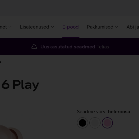
rnet
Lisateenused
E-pood
Pakkumised
Abi j
Uuskasutatud seadmed
Telias
a
6 Play
Seadme värv:
heleroosa
must
valge
heleroosa