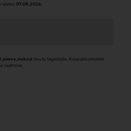
e alates
09.08.2026
.
4 päeva jooksul
tasuta tagastada. Kuupakkumistele
ta saatmine.