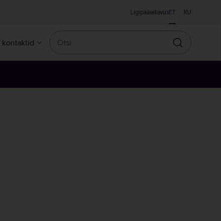
Ligipääsetavus
ET
RU
Otsi
a kontaktid
Otsin