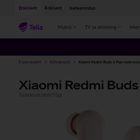
Liigu edasi põhisisu juurde
Ligipääsetavus
Eraklient
Äriklient
Iseteenindus
Mobiil
TV ja striiming
Inte
E-poe avaleht
Kõrvaklapid
Xiaomi Redmi Buds 6 Play heleroos
Xiaomi Redmi Buds 
Tootekood: bhr8775gl