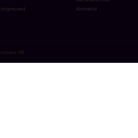
 tingimused
Kontaktid
 Company AB
ekkis