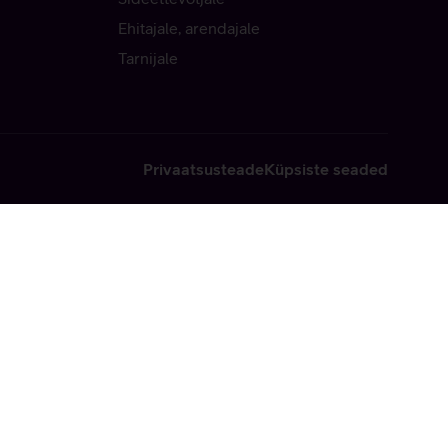
Ehitajale, arendajale
Tarnijale
Privaatsusteade
Küpsiste seaded