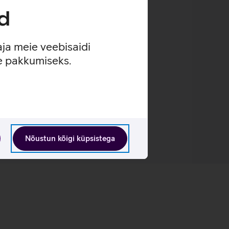
d
 kuulamist.
is.
aja meie veebisaidi
se pakkumiseks.
Nõustun kõigi küpsistega