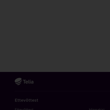
Ettevõttest
Ettevõttest
Hinnakiri