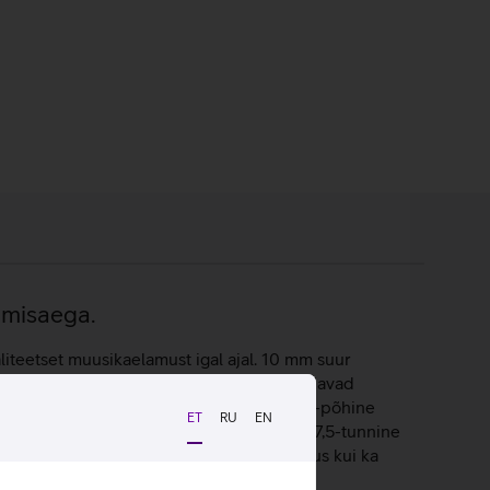
amisaega.
teetset muusikaelamust igal ajal. 10 mm suur
se. Viis eelseadistatud EQ‑režiimi võimaldavad
stetud vokaalid või neutraalsem üldheli. AI-põhine
ET
RU
EN
s keskkondades. Kõrvaklappidel on kuni 7,5-tunnine
ega, mistõttu saab neid kasutada vihmasajus kui ka