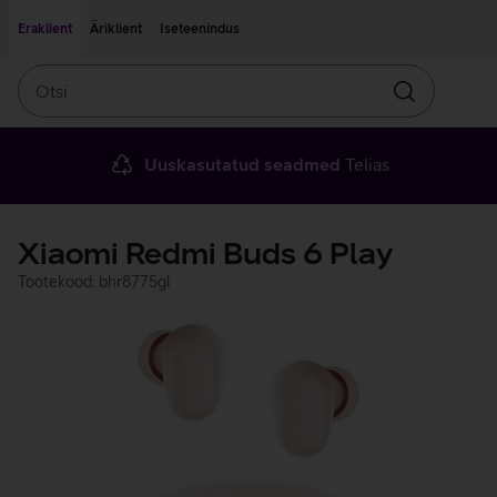
Liigu edasi põhisisu juurde
Ligipääsetavus
Eraklient
Äriklient
Iseteenindus
Otsi
Otsin
Uuskasutatud seadmed
Telias
Xiaomi Redmi Buds 6 Play
Tootekood: bhr8775gl