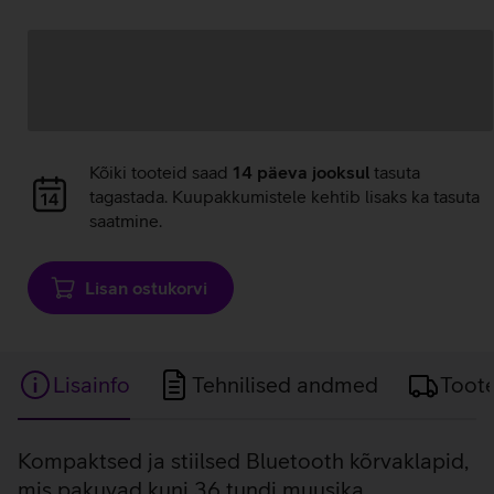
Andmete
laadimine
Andmete
Kõiki tooteid saad
14 päeva jooksul
tasuta
laadimine
tagastada. Kuupakkumistele kehtib lisaks ka tasuta
saatmine.
Lisan ostukorvi
Lisainfo
Tehnilised andmed
Toot
Lisainfo
Kompaktsed ja stiilsed Bluetooth kõrvaklapid,
mis pakuvad kuni 36 tundi muusika