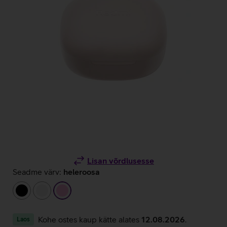
Lisan võrdlusesse
Seadme värv:
heleroosa
must
valge
heleroosa
Kohe ostes kaup kätte alates
12.08.2026
.
Laos