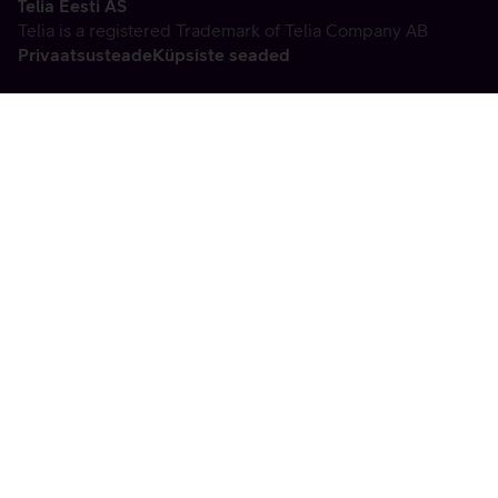
Telia Eesti AS
Telia is a registered Trademark of Telia Company AB
Privaatsusteade
Küpsiste seaded
Vabandame, tekkis
tehniline viga
tx:undefined:ut:null