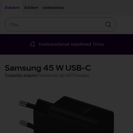
Liigu edasi põhisisu juurde
Ligipääsetavus
Eraklient
Äriklient
Iseteenindus
Otsi
Otsin
Uuskasutatud seadmed
Telias
Samsung 45 W USB-C
Toalaadija adapter
Tootekood: ep-t4511nbegeu