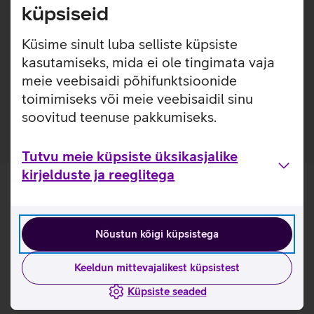
küpsiseid
Samsungi kiirlaadimise adapter USB-C väljundiga. Adapter
laeb võimsusega kuni 45 W ning on varustatud Power
Küsime sinult luba selliste küpsiste
Delivery 3.0 tehnoloogiaga.
kasutamiseks, mida ei ole tingimata vaja
meie veebisaidi põhifunktsioonide
Toiteadapter minimeerib ooterežiimi võimsust 20 mW'lt
toimimiseks või meie veebisaidil sinu
5 mW'le, suurendades energiasäästu kuni 75%.
soovitud teenuse pakkumiseks.
Tutvu meie küpsiste üksikasjalike
kirjelduste ja reeglitega
Nõustun kõigi küpsistega
Keeldun mittevajalikest küpsistest
Küpsiste seaded