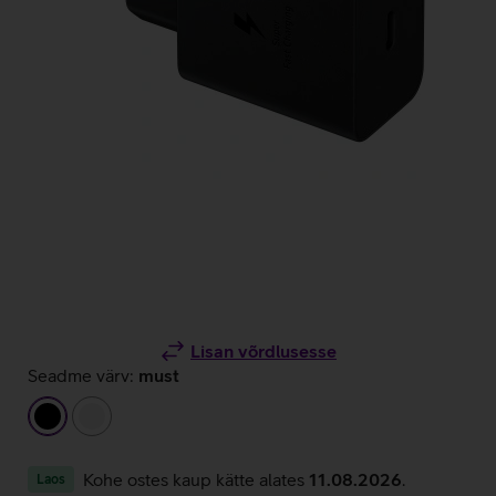
Lisan võrdlusesse
Seadme värv:
must
must
valge
Kohe ostes kaup kätte alates
11.08.2026
.
Laos