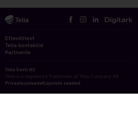
Ettevõttest
Telia kontaktid
Partnerile
Telia Eesti AS
Telia is a registered Trademark of Telia Company AB
Privaatsusteade
Küpsiste seaded