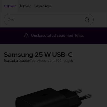
Liigu edasi põhisisu juurde
Ligipääsetavus
Eraklient
Äriklient
Iseteenindus
Otsi
Otsin
Uuskasutatud seadmed
Telias
Samsung 25 W USB-C
Toalaadija adapter
Tootekood: ep-ta800nbegeu