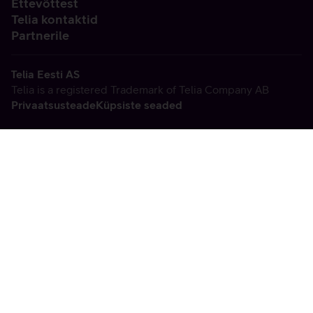
Ettevõttest
Telia kontaktid
Partnerile
Telia Eesti AS
Telia is a registered Trademark of Telia Company AB
Privaatsusteade
Küpsiste seaded
Vabandame, tekkis