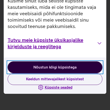
Küsime sinult luba selliste küpsiste
lähemalt siit
kasutamiseks, mida ei ole tingimata vaja
meie veebisaidi põhifunktsioonide
toimimiseks või meie veebisaidil sinu
soovitud teenuse pakkumiseks.
Tutvu meie küpsiste üksikasjalike
kirjelduste ja reeglitega
Nõustun kõigi küpsistega
Keeldun mittevajalikest küpsistest
Küpsiste seaded