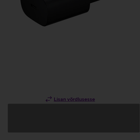
Lisan võrdlusesse
Andmete