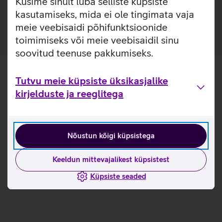
Küsime sinult luba selliste küpsiste
lähemalt siit
kasutamiseks, mida ei ole tingimata vaja
meie veebisaidi põhifunktsioonide
toimimiseks või meie veebisaidil sinu
soovitud teenuse pakkumiseks.
Tutvu meie küpsiste üksikasjalike
kirjelduste ja reeglitega
Nõustun kõigi küpsistega
Keeldun mittevajalikest küpsistest
Küpsiste seaded