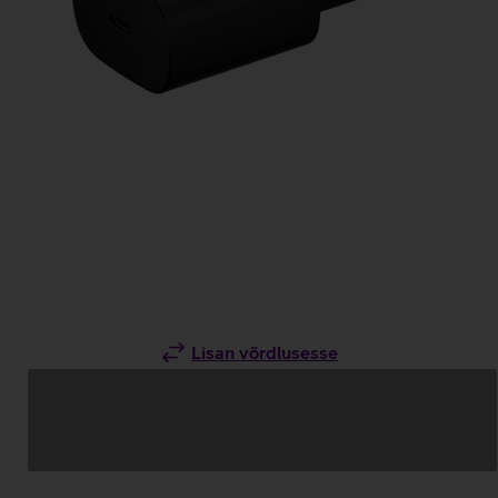
Lisan võrdlusesse
Andmete