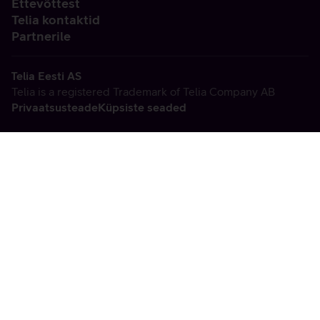
Ettevõttest
Telia kontaktid
Partnerile
Telia Eesti AS
Telia is a registered Trademark of Telia Company AB
Privaatsusteade
Küpsiste seaded
Vabandame, tekkis