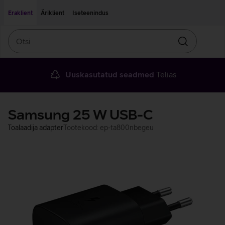
Liigu edasi põhisisu juurde
Ligipääsetavus
Eraklient
Äriklient
Iseteenindus
Otsi
Otsin
Uuskasutatud seadmed
Telias
Samsung 25 W USB-C
Toalaadija adapter
Tootekood: ep-ta800nbegeu