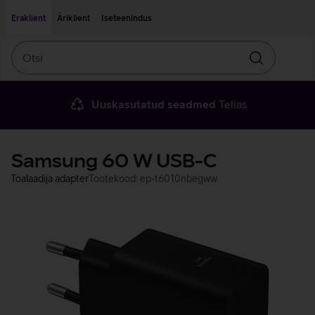
Liigu edasi põhisisu juurde
Ligipääsetavus
Eraklient
Äriklient
Iseteenindus
Otsi
Otsin
Uuskasutatud seadmed
Telias
Samsung 60 W USB-C
Toalaadija adapter
Tootekood: ep-t6010nbegww