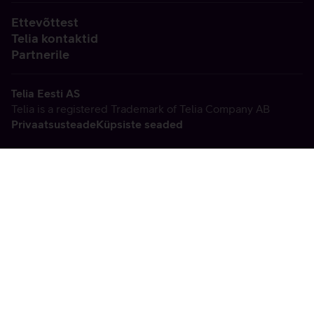
Ettevõttest
Telia kontaktid
Partnerile
Telia Eesti AS
Telia is a registered Trademark of Telia Company AB
Privaatsusteade
Küpsiste seaded