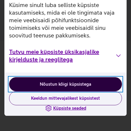
Küsime sinult luba selliste küpsiste
Toiteadapter minimeerib ooterežiimi võimsust 20 mW'lt
kasutamiseks, mida ei ole tingimata vaja
5 mW'le, suurendades energiasäästu kuni 75%.
meie veebisaidi põhifunktsioonide
toimimiseks või meie veebisaidil sinu
soovitud teenuse pakkumiseks.
Tutvu meie küpsiste üksikasjalike
kirjelduste ja reeglitega
Nõustun kõigi küpsistega
Keeldun mittevajalikest küpsistest
Küpsiste seaded