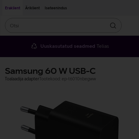
Liigu edasi põhisisu juurde
Ligipääsetavus
Eraklient
Äriklient
Iseteenindus
Otsi
Otsin
Uuskasutatud seadmed
Telias
Samsung 60 W USB-C
Toalaadija adapter
Tootekood: ep-t6010nbegww