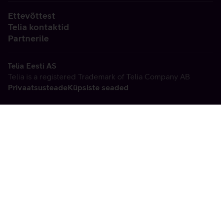
Ettevõttest
Telia kontaktid
Partnerile
Telia Eesti AS
Telia is a registered Trademark of Telia Company AB
Privaatsusteade
Küpsiste seaded