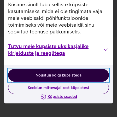
Küsime sinult luba selliste küpsiste
Toiteadapter minimeerib ooterežiimi võimsust 20 mW'lt
kasutamiseks, mida ei ole tingimata vaja
5 mW'le, suurendades energiasäästu kuni 75%.
meie veebisaidi põhifunktsioonide
toimimiseks või meie veebisaidil sinu
soovitud teenuse pakkumiseks.
Tutvu meie küpsiste üksikasjalike
kirjelduste ja reeglitega
Nõustun kõigi küpsistega
Keeldun mittevajalikest küpsistest
Küpsiste seaded