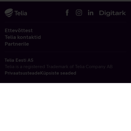
Ettevõttest
Telia kontaktid
Partnerile
Telia Eesti AS
Telia is a registered Trademark of Telia Company AB
Privaatsusteade
Küpsiste seaded