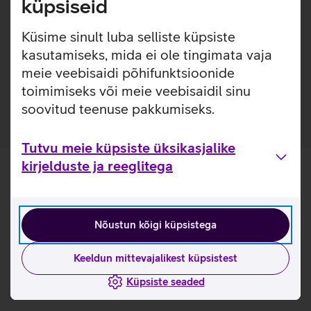
küpsiseid
fotoaparaadis.
Küsime sinult luba selliste küpsiste
Kasulikud lingid
kasutamiseks, mida ei ole tingimata vaja
Tutvu SanDisk Ultra mälukaardi omadustega lähemalt
meie veebisaidi põhifunktsioonide
siit
toimimiseks või meie veebisaidil sinu
soovitud teenuse pakkumiseks.
Tutvu meie küpsiste üksikasjalike
kirjelduste ja reeglitega
Nõustun kõigi küpsistega
Keeldun mittevajalikest küpsistest
Küpsiste seaded