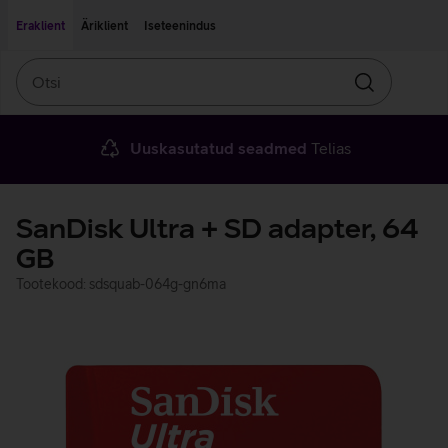
Liigu edasi põhisisu juurde
Ligipääsetavus
Eraklient
Äriklient
Iseteenindus
Otsi
Otsin
Uuskasutatud seadmed
Telias
SanDisk Ultra + SD adapter, 64
GB
Tootekood: sdsquab-064g-gn6ma