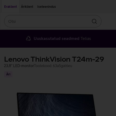
Liigu edasi põhisisu juurde
Ligipääsetavus
Eraklient
Äriklient
Iseteenindus
Otsi
Otsin
Uuskasutatud seadmed
Telias
Lenovo ThinkVision T24m-29
23,8'' LED-monitor
Tootekood: 63a5gat6eu
Äri