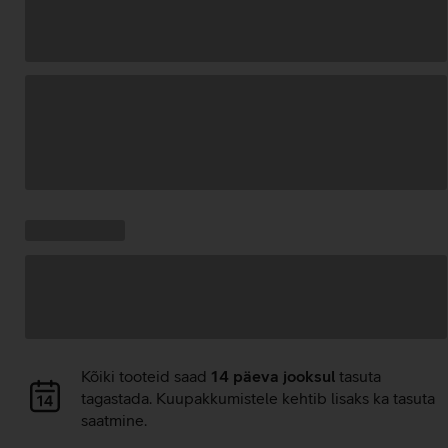
Andmete
laadimine
Kampaania
Andmete
pakkumised:
laadimine
Andmete
Kõiki tooteid saad
14 päeva jooksul
tasuta
laadimine
tagastada. Kuupakkumistele kehtib lisaks ka tasuta
saatmine.