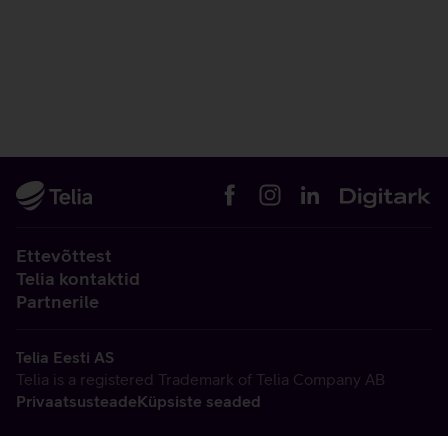
Ettevõttest
Telia kontaktid
Partnerile
Telia Eesti AS
Telia is a registered Trademark of Telia Company AB
Privaatsusteade
Küpsiste seaded