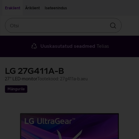
Liigu edasi põhisisu juurde
Ligipääsetavus
Eraklient
Äriklient
Iseteenindus
Otsi
Otsin
Uuskasutatud seadmed
Telias
LG 27G411A-B
27'' LED-monitor
Tootekood: 27g411a-b.aeu
Mängurile