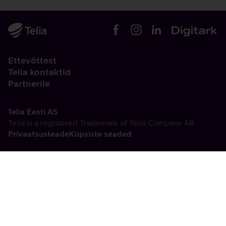
Ettevõttest
Telia kontaktid
Partnerile
Telia Eesti AS
Telia is a registered Trademark of Telia Company AB
Privaatsusteade
Küpsiste seaded