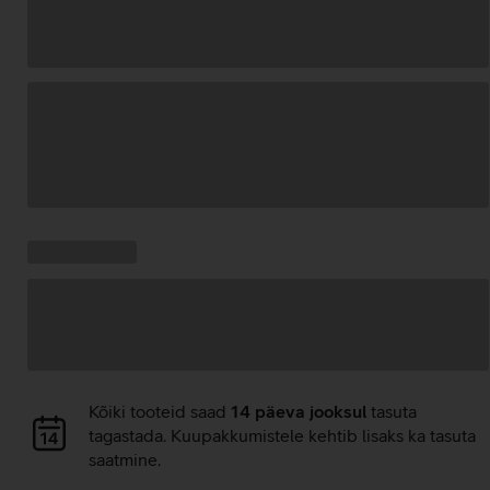
Andmete
laadimine
Kampaania
Andmete
pakkumised:
laadimine
Andmete
Kõiki tooteid saad
14 päeva jooksul
tasuta
laadimine
tagastada. Kuupakkumistele kehtib lisaks ka tasuta
saatmine.