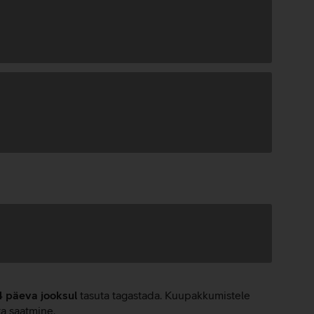
4 päeva jooksul
tasuta tagastada. Kuupakkumistele
ta saatmine.