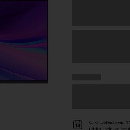
Andmete
laadimine
Kampaania
Andmete
pakkumised:
laadimine
Andmete
Kõiki tooteid saad
1
laadimine
kehtib lisaks ka tasu