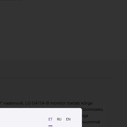
78° vaatenurk. LG G411A-B monitor toetab kõrge
ärviedastust kaasahaarava mängukogemuse loomiseks.
 on seade, mille ekraanil näidatakse sellega
ET
RU
EN
teks sülearvutiga, kui on vaja näha sisu suuremal