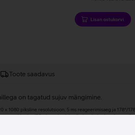
Lisan ostukorvi
Toote saadavus
millega on tagatud sujuv mängimine.
20 x 1080 piksline resolutsioon, 5 ms reageerimisaeg ja 178°/1
vust, pakkudes IPS-ekraaniga laia värvispektrit ning täpset v
, et monitor on igas töökohas kasutusvalmis. Monitor ehk kuvar
uaarvuti kasutamiseks ning samuti on seda võimalik ühendada näi