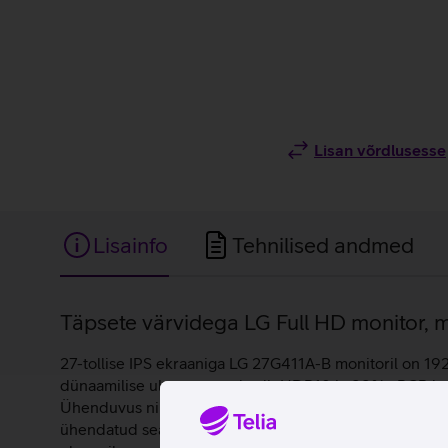
Lisan võrdlusesse
Lisainfo
Tehnilised andmed
Lisainfo
Täpsete värvidega LG Full HD monitor, 
27-tollise IPS ekraaniga LG 27G411A-B monitoril on 19
dünaamilise ulatuse standardit HDR10 ja 99% sRGB kat
Ühenduvus nii HDMI või DisplayPort liidese kaudu tagab
ühendatud seadmest infot. See on hädavajalik seade la