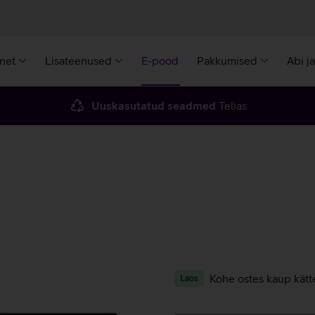
rnet
Lisateenused
E-pood
Pakkumised
Abi j
Uuskasutatud seadmed
Telias
Kohe ostes kaup kätt
Laos