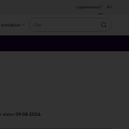
Ligipääsetavus
ET
RU
Otsi
a kontaktid
Otsin
e alates
09.08.2026
.