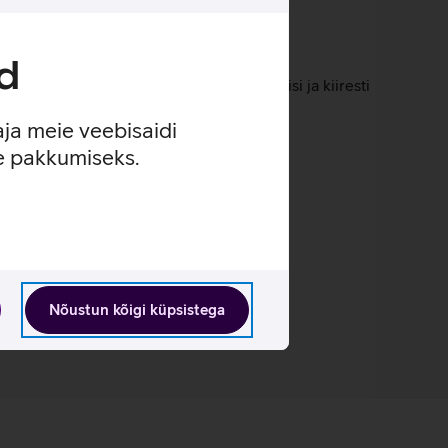
d
eristada sündmuste keerises dünaamilisi ja kiiresti
aja meie veebisaidi
se pakkumiseks.
imiseks otsustavatel hetkedel.
Nõustun kõigi küpsistega