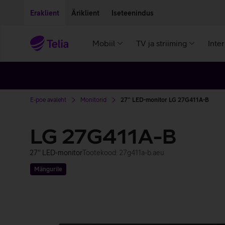
Liigu edasi põhisisu juurde
Ligipääsetavus
Eraklient
Äriklient
Iseteenindus
Mobiil
TV ja striiming
Inte
E-poe avaleht
Monitorid
27'' LED-monitor LG 27G411A-B
LG 27G411A-B
27'' LED-monitor
Tootekood: 27g411a-b.aeu
Mängurile