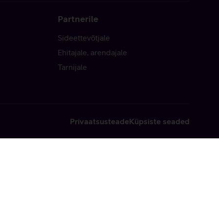
Partnerile
Sideettevõtjale
Ehitajale, arendajale
Tarnijale
Privaatsusteade
Küpsiste seaded