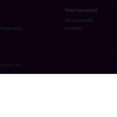
Telia kontaktid
Abi ja juhendid
 tingimused
Kontaktid
 Company AB