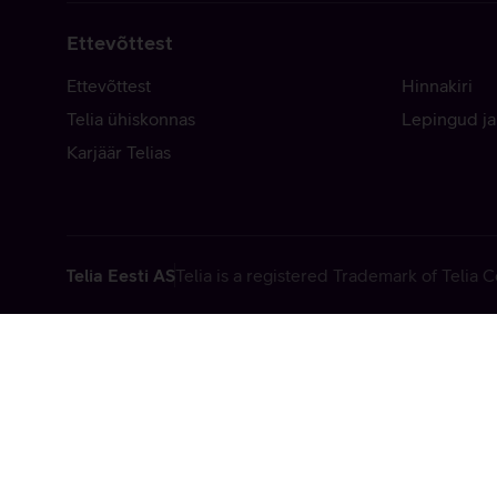
Ettevõttest
Ettevõttest
Hinnakiri
Telia ühiskonnas
Lepingud ja
Karjäär Telias
Telia Eesti AS
Telia is a registered Trademark of Telia