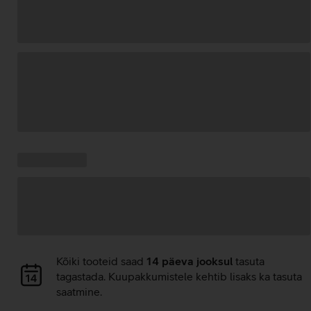
Andmete
laadimine
Kampaania
Andmete
pakkumised:
laadimine
Andmete
Kõiki tooteid saad
14 päeva jooksul
tasuta
laadimine
tagastada. Kuupakkumistele kehtib lisaks ka tasuta
saatmine.