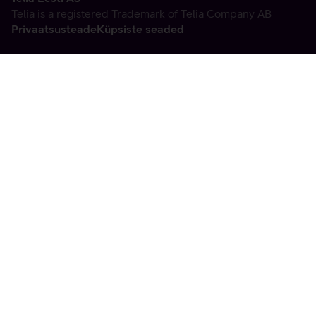
Telia is a registered Trademark of Telia Company AB
Privaatsusteade
Küpsiste seaded
Vabandame, tekkis
tehniline viga
tx:undefined:ut:null