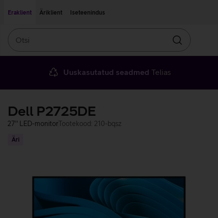
Liigu edasi põhisisu juurde
Ligipääsetavus
Eraklient
Äriklient
Iseteenindus
Otsi
Otsin
Uuskasutatud seadmed
Telias
Dell P2725DE
27'' LED-monitor
Tootekood: 210-bqsz
Äri