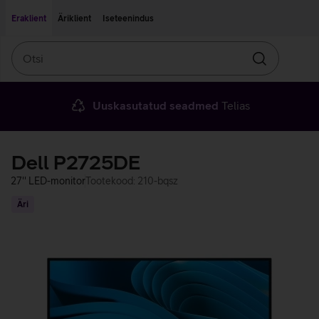
Liigu edasi põhisisu juurde
Ligipääsetavus
Eraklient
Äriklient
Iseteenindus
Otsi
Otsin
Uuskasutatud seadmed
Telias
Dell P2725DE
27'' LED-monitor
Tootekood: 210-bqsz
Äri