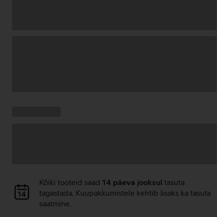
Andmete
laadimine
Kampaania
Andmete
pakkumised:
laadimine
Andmete
Kõiki tooteid saad
14 päeva jooksul
tasuta
laadimine
tagastada. Kuupakkumistele kehtib lisaks ka tasuta
saatmine.