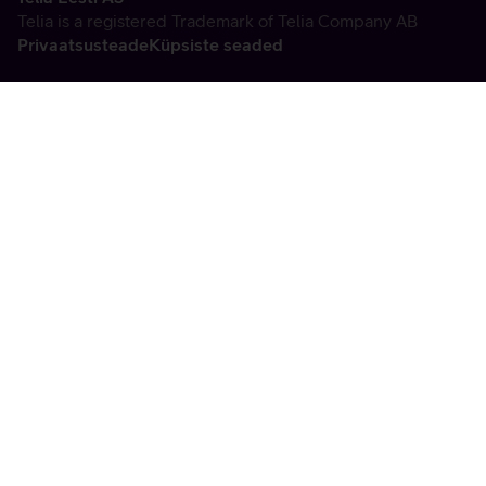
Telia is a registered Trademark of Telia Company AB
Privaatsusteade
Küpsiste seaded
Vabandame, tekkis
tehniline viga
tx:undefined:ut:null