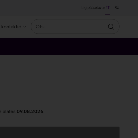
Ligipääsetavus
ET
RU
Otsi
a kontaktid
Otsin
e alates
09.08.2026
.