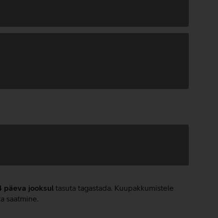
4 päeva jooksul
tasuta tagastada. Kuupakkumistele
ta saatmine.