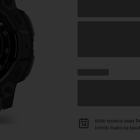
Andmete
laadimine
Kampaania
Andmete
pakkumised:
laadimine
Andmete
Kõiki tooteid saad
1
laadimine
kehtib lisaks ka tasu