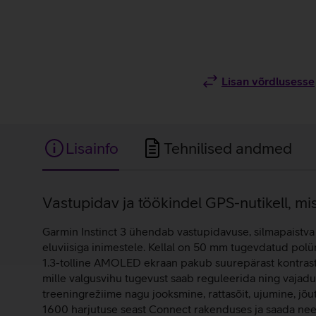
Lisan võrdlusesse
Lisainfo
Tehnilised andmed
Lisainfo
Vastupidav ja töökindel GPS-nutikell, mi
Garmin Instinct 3 ühendab vastupidavuse, silmapaistva di
eluviisiga inimestele. Kellal on 50 mm tugevdatud pol
1.3-tolline AMOLED ekraan pakub suurepärast kontrasti 
mille valgusvihu tugevust saab reguleerida ning vajadu
treeningrežiime nagu jooksmine, rattasõit, ujumine, j
1600 harjutuse seast Connect rakenduses ja saada need