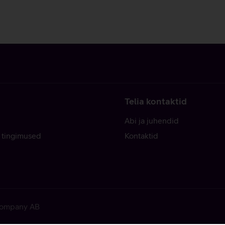
Telia kontaktid
Abi ja juhendid
 tingimused
Kontaktid
 Company AB