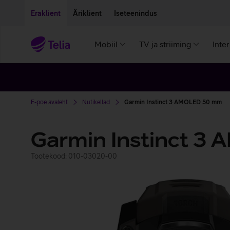
Liigu edasi põhisisu juurde
Ligipääsetavus
Eraklient
Äriklient
Iseteenindus
Mobiil
TV ja striiming
Inte
E-poe avaleht
Nutikellad
Garmin Instinct 3 AMOLED 50 mm
Garmin Instinct 
Tootekood: 010-03020-00