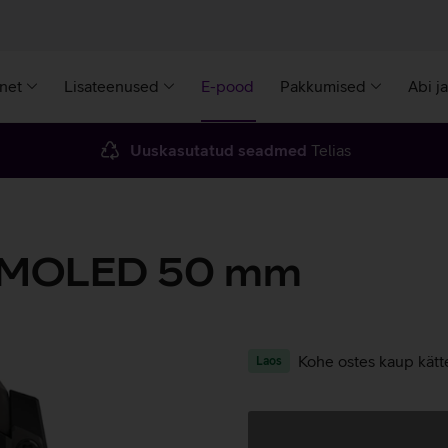
rnet
Lisateenused
E-pood
Pakkumised
Abi j
Uuskasutatud seadmed
Telias
3 AMOLED 50 mm
Kohe ostes kaup kätt
Laos