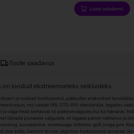
Lisan ostukorvi
Toote saadavus
s on loodud ekstreemseteks seiklusteks.
saini ja nutikad funktsioonid, pakkudes erakordset terviklikku la
ümeerkorpus, mis vastab MIL-STD-810 standardile, tagades vastu
ja väga head loetavust nii päikesevalguses kui ka hämaras. Ins
sel lülitada punasele valgusele, et tagada parem nähtavus ja öin
õutreening, suusatamine, lumelauaga sõitmine, golf, jooga jpm.
 otse kella. Garmini tervise jälgimise funktsioonid annavad ül