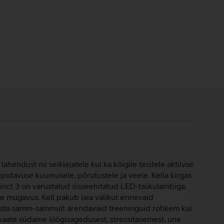
hendust nii seiklejatele kui ka kõigile teistele aktiivse
pidavuse kuumusele, põrutustele ja veele. Kella kirgas
tinct 3 on varustatud sisseehitatud LED-taskulambiga,
e mugavus. Kell pakub laia valikut erinevaid
 Koosta samm-sammult arendavaid treeninguid rohkem kui
evaate südame löögisagedusest, stressitasemest, une