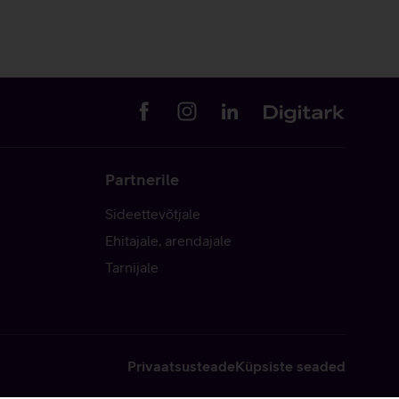
Partnerile
Sideettevõtjale
Ehitajale, arendajale
Tarnijale
Privaatsusteade
Küpsiste seaded